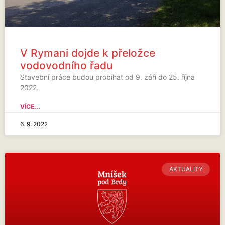
V Rymani dojde k přeložce
vodovodního řadu
Stavební práce budou probíhat od 9. září do 25. října
2022.
VÍCE...
6. 9. 2022
AKTUALITY