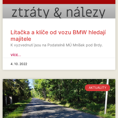
Lítačka a klíče od vozu BMW hledají
majitele
K vyzvednutí jsou na Podatelně MÚ Mníšek pod Brdy.
VÍCE...
4. 10. 2022
AKTUALITY