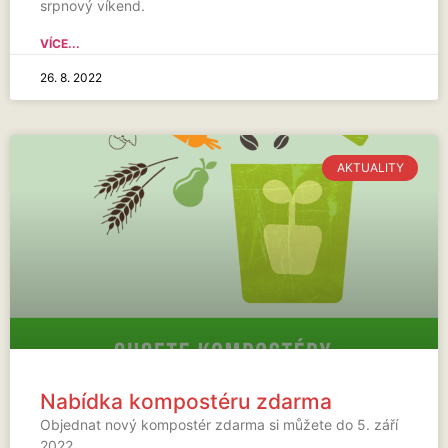
srpnový víkend.
VÍCE...
26. 8. 2022
AKTUALITY
Nabídka kompostéru zdarma
Objednat nový kompostér zdarma si můžete do 5. září
2022.