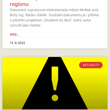
regionu
Dokument vypracoval místostarosta města Mníšek pod
Brdy Ing. Radko Sáblík. Součástí dokumentu je i příloha
s pilotním projektem „Studenti do škol“, který autor
vytvořil jako ředitel
VÍCE...
13. 9. 2022
AKTUALITY