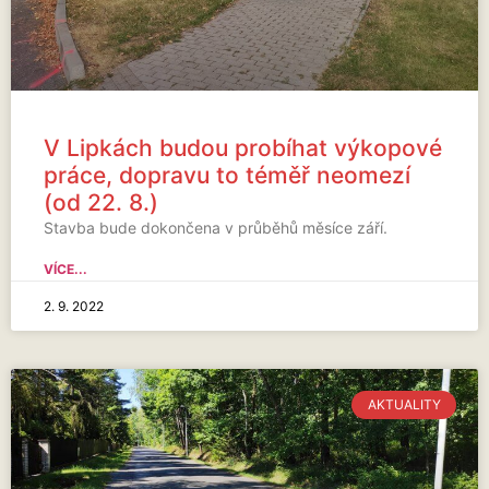
V Lipkách budou probíhat výkopové
práce, dopravu to téměř neomezí
(od 22. 8.)
Stavba bude dokončena v průběhů měsíce září.
VÍCE...
2. 9. 2022
AKTUALITY