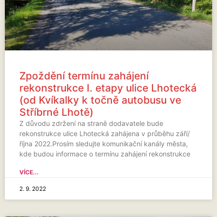
Zpoždění termínu zahájení
rekonstrukce I. etapy ulice Lhotecká
(od Kvíkalky k točně autobusu ve
Stříbrné Lhotě)
Z důvodu zdržení na straně dodavatele bude
rekonstrukce ulice Lhotecká zahájena v průběhu září/
října 2022.Prosím sledujte komunikační kanály města,
kde budou informace o termínu zahájení rekonstrukce
VÍCE...
2. 9. 2022