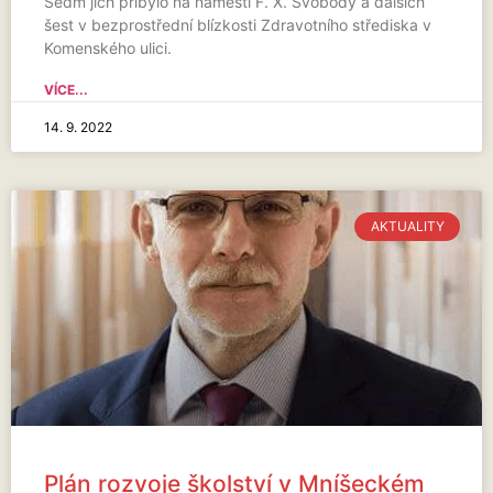
Sedm jich přibylo na náměstí F. X. Svobody a dalších
šest v bezprostřední blízkosti Zdravotního střediska v
Komenského ulici.
VÍCE...
14. 9. 2022
AKTUALITY
Plán rozvoje školství v Mníšeckém