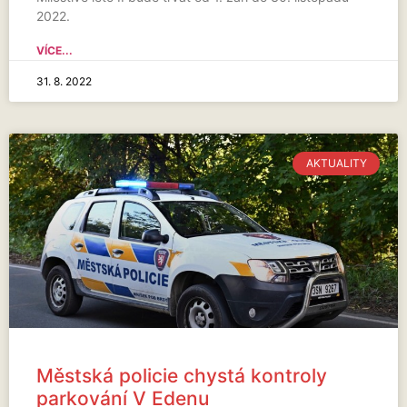
2022.
VÍCE...
31. 8. 2022
AKTUALITY
Městská policie chystá kontroly
parkování V Edenu