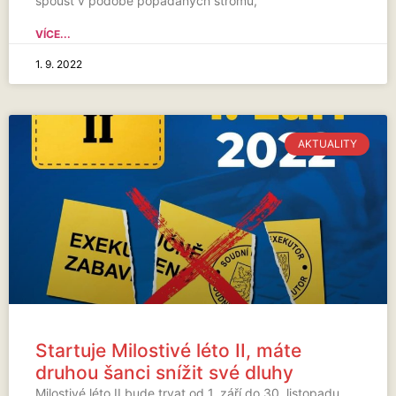
spoušť v podobě popadaných stromů,
VÍCE...
1. 9. 2022
AKTUALITY
Startuje Milostivé léto II, máte
druhou šanci snížit své dluhy
Milostivé léto II bude trvat od 1. září do 30. listopadu