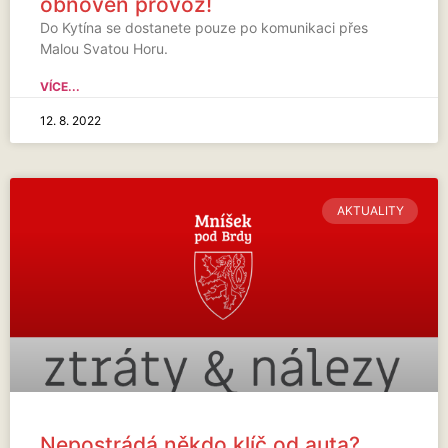
obnoven provoz!
Do Kytína se dostanete pouze po komunikaci přes
Malou Svatou Horu.
VÍCE...
12. 8. 2022
AKTUALITY
Nepostrádá někdo klíč od auta?