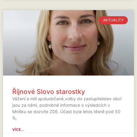
AKTUALITY
Říjnové Slovo starostky
Vážení a milí spoluobčané,volby do zastupitelstev obcí
jsou za námi, podrobné informace o výsledcích v
Mníšku se dozvíte ZDE. Účast byla letos těsně pod 50
%,
VÍCE...