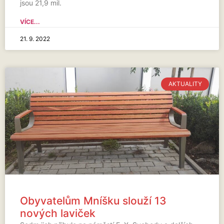
jsou 21,9 mil.
VÍCE...
21. 9. 2022
AKTUALITY
Obyvatelům Mníšku slouží 13
nových laviček