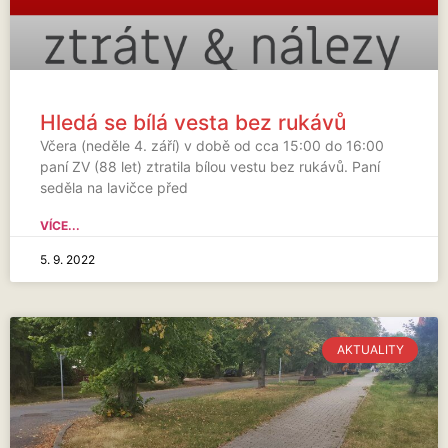
Hledá se bílá vesta bez rukávů
Včera (neděle 4. září) v době od cca 15:00 do 16:00
paní ZV (88 let) ztratila bílou vestu bez rukávů. Paní
seděla na lavičce před
VÍCE...
5. 9. 2022
AKTUALITY