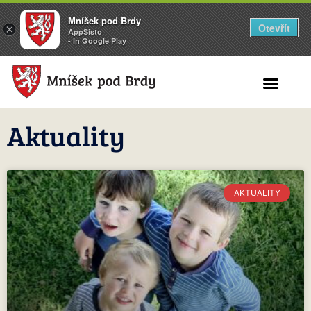
Mníšek pod Brdy
Otevřít
×
AppSisto
- In Google Play
Search for:
Aktuality
AKTUALITY