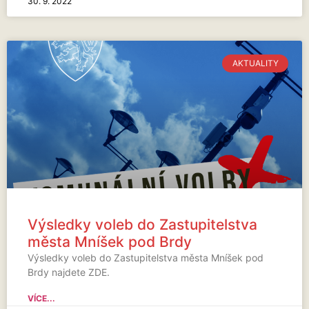
30. 9. 2022
AKTUALITY
Výsledky voleb do Zastupitelstva
města Mníšek pod Brdy
Výsledky voleb do Zastupitelstva města Mníšek pod
Brdy najdete ZDE.
VÍCE...