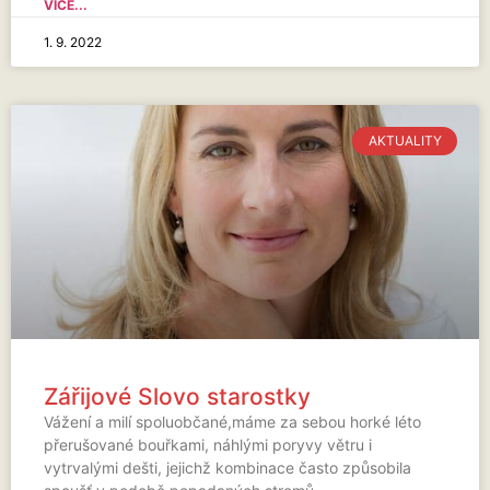
VÍCE...
1. 9. 2022
AKTUALITY
Zářijové Slovo starostky
Vážení a milí spoluobčané,máme za sebou horké léto
přerušované bouřkami, náhlými poryvy větru i
vytrvalými dešti, jejichž kombinace často způsobila