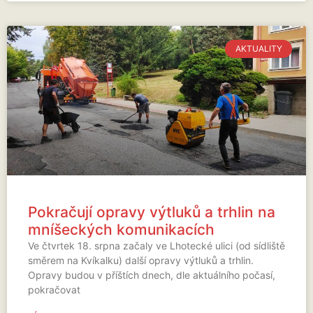
AKTUALITY
Pokračují opravy výtluků a trhlin na
mníšeckých komunikacích
Ve čtvrtek 18. srpna začaly ve Lhotecké ulici (od sídliště
směrem na Kvíkalku) další opravy výtluků a trhlin.
Opravy budou v příštích dnech, dle aktuálního počasí,
pokračovat