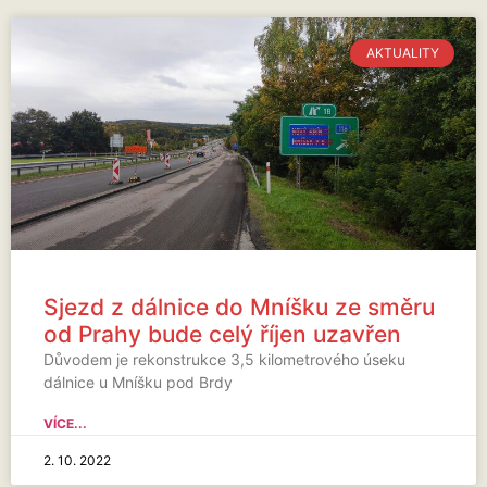
AKTUALITY
Sjezd z dálnice do Mníšku ze směru
od Prahy bude celý říjen uzavřen
Důvodem je rekonstrukce 3,5 kilometrového úseku
dálnice u Mníšku pod Brdy
VÍCE...
2. 10. 2022