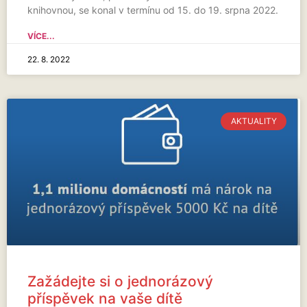
knihovnou, se konal v termínu od 15. do 19. srpna 2022.
VÍCE...
22. 8. 2022
AKTUALITY
Zažádejte si o jednorázový
příspěvek na vaše dítě