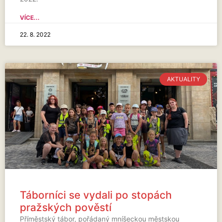
VÍCE...
22. 8. 2022
AKTUALITY
Táborníci se vydali po stopách
pražských pověstí
Příměstský tábor, pořádaný mníšeckou městskou