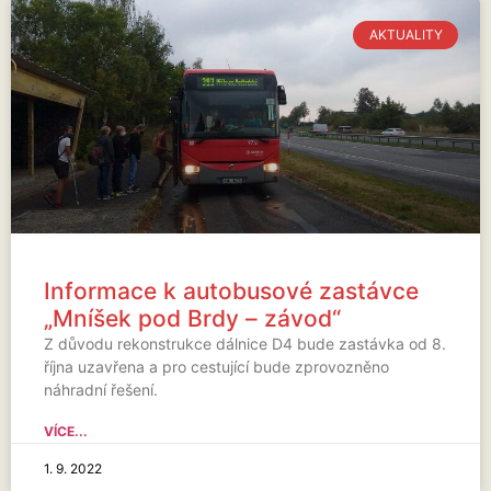
AKTUALITY
Informace k autobusové zastávce
„Mníšek pod Brdy – závod“
Z důvodu rekonstrukce dálnice D4 bude zastávka od 8.
října uzavřena a pro cestující bude zprovozněno
náhradní řešení.
VÍCE...
1. 9. 2022