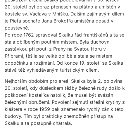
20. století byl obraz přenesen na plátno a umístěn v
kostele sv. Václava v Mníšku. Dalším zajímavým dílem
je Pieta sochaře Jana Brokoffa umístěná dosud v
poustevně.
Po roce 1762 spravoval Skalku řád františkánů a ta se
stala oblíbeným poutním místem. Byla duchovní
zastávkou při pouti z Prahy na Svatou Horu v
Příbrami, těšila se velké oblibě a stala se místem
odpočinku a rozjímání. Od konce 19. století se Skalka
stává též vyhledávaným turistickým cílem.
Nejhorším obdobím pro areál Skalka byla 2. polovina
20. století, kdy důsledkem těžby železné rudy došlo k
poškození kostelíka natolik, že musel být svázán
železnými obručemi. Povolení sejmutí střešní krytiny z
kláštera v roce 1959 pak znamenalo rychlý zánik této
budovy. Tím byl prakticky znemožněn přístup na
Skalku a ta postupně chátrala.