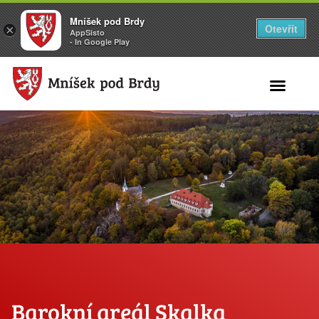
Mníšek pod Brdy
Otevřít
×
AppSisto
- In Google Play
Search for:
Barokní areál Skalka