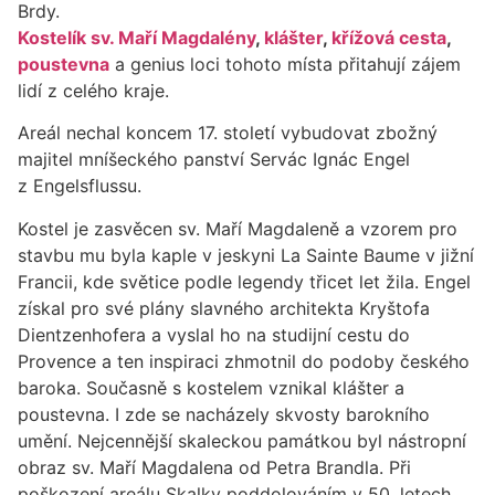
Brdy.
Kostelík sv. Maří Magdalény
,
klášter
,
křížová cesta
,
poustevna
a genius loci tohoto místa přitahují zájem
lidí z celého kraje.
Areál nechal koncem 17. století vybudovat zbožný
majitel mníšeckého panství Servác Ignác Engel
z Engelsflussu.
Kostel je zasvěcen sv. Maří Magdaleně a
vzorem pro
stavbu mu byla kaple v jeskyni La Sainte Baume v jižní
Francii, kde světice podle legendy třicet let žila.
Engel
získal pro své plány slavného architekta Kryštofa
Dientzenhofera a vyslal ho na studijní cestu do
Provence a ten inspiraci zhmotnil do podoby českého
baroka. Současně s kostelem vznikal klášter a
poustevna. I zde se nacházely skvosty barokního
umění. Nejcennější skaleckou památkou byl nástropní
obraz sv. Maří Magdalena od Petra Brandla. Při
poškození areálu Skalky poddolováním v 50. letech