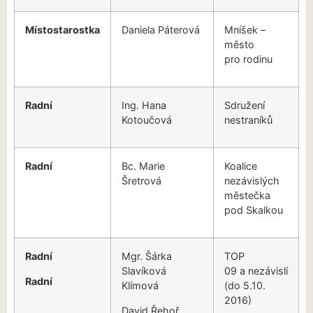
Místostarostka
Daniela Páterová
Mníšek –
město
pro rodinu
Radní
Ing. Hana
Sdružení
Kotoučová
nestraníků
Radní
Bc. Marie
Koalice
Šretrová
nezávislých
městečka
pod Skalkou
Radní
Mgr. Šárka
TOP
Slavíková
09 a nezávislí
Radní
Klímová
(do 5.10.
2016)
David Řehoř,