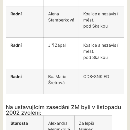
Radní
Alena
Koalice a nezávislí
Štamberková
měst.
pod Skalkou
Radní
Jiří Zápal
Koalice a nezávislí
měst.
pod Skalkou
Radní
Bc. Marie
ODS-SNK ED
Šretrová
Na ustavujícím zasedání ZM byli v listopadu
2002 zvoleni:
Starosta
Alexandra
Za lepší
Merunková
Mníšek