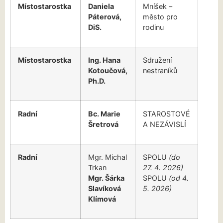
Místostarostka
Daniela
Mníšek –
Páterová,
město pro
DiS.
rodinu
Místostarostka
Ing. Hana
Sdružení
Kotoučová,
nestraníků
Ph.D.
Radní
Bc. Marie
STAROSTOVÉ
Šretrová
A NEZÁVISLÍ
Radní
Mgr. Michal
SPOLU
(do
Trkan
27. 4. 2026)
Mgr. Šárka
SPOLU
(od 4.
Slavíková
5. 2026)
Klímová