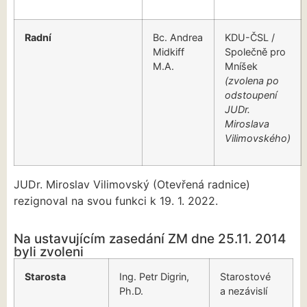
Radní
Bc. Andrea
KDU-ČSL /
Midkiff
Společně pro
M.A.
Mníšek
(zvolena po
odstoupení
JUDr.
Miroslava
Vilimovského)
JUDr. Miroslav Vilimovský (Otevřená radnice)
rezignoval na svou funkci k 19. 1. 2022.
Na ustavujícím zasedání ZM dne 25.11. 2014
byli zvoleni
Starosta
Ing. Petr Digrin,
Starostové
Ph.D.
a nezávislí