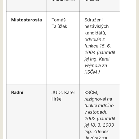
Místostarosta
Tomáš
Sdružení
Talůžek
nezávislých
kandidátů,
odvolán z
funkce 15. 6.
2004 (nahradil
jej Ing. Karel
Vejmola za
KSČM )
Radní
JUDr. Karel
KSČM,
Hršel
rezignoval na
funkci radního
v listopadu
2002
(nahradil
jej 18. 3. 2003
Ing. Zdeněk
Javůrek za