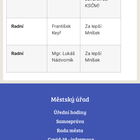
KSČM)
Radní
František
Za lepší
Keyř
Mníšek
Radní
Mgr. Lukáš
Za lepší
Nádvorník
Mníšek
Městský úřad
Úřední hodiny
Samospráva
Rada města
Covid-19 - informace