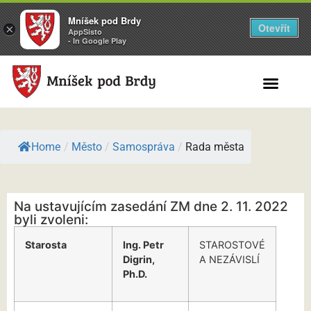
Mníšek pod Brdy
Otevřít
×
AppSisto
- In Google Play
Search for:
Home
/
Město
/
Samospráva
/
Rada města
Na ustavujícím zasedání ZM dne 2. 11. 2022
byli zvoleni:
Starosta
Ing. Petr
STAROSTOVÉ
Digrin,
A NEZÁVISLÍ
Ph.D.