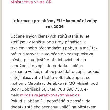
Ministerstva vnitra ČR.
Informace pro občany EU – komunální volby
rok 2026
Občané jiných členských států starší 18 let,
kteří jsou v Mníšku pod Brdy přihlášeni k
trvalému nebo přechodnému pobytu a mají tak
právo hlasovat ve volbách do zastupitelstva
města, pokud ještě v předchozích letech
nepožádali o zápis do dodatku stálého
seznamu voličů, mohou požádat o zápis, pokud
chtějí hlasovat v těchto volbách. Zapsat se
mohou u Miroslavy Jeřábkové, MÚ Mníšek pod
Brdy (Dobříšská 56), tel.: 703 698 730, e-
mail:
miroslava.jerabkova@mnisek.cz
.
Pokud si občan EU nepožádá o zapsání do
dodatku stálého seznamu voličů na Městském