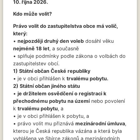
10. října 2026.
Kdo může volit?
Právo volit do zastupitelstva obce má volič,
který:
•
nejpozději druhý den voleb
dosáhl věku
nejméně 18 let
, a současně
• splňuje podmínky podle zákona o volbách do
zastupitelstev obcí.
1) Státní občan České republiky
• je v obci přihlášen k
trvalému pobytu.
2) Státní občan jiného státu
•
je držitelem osvědčení o registraci k
přechodnému pobytu na území
nebo povolení
k
trvalému pobytu
, a
• je v obci přihlášen k pobytu, a
• právo volit mu přiznává
mezinárodní úmluva
,
kterou je Česká republika vázána a která byla
vyhlášena ve Sbírce zákonů a mezinárodních