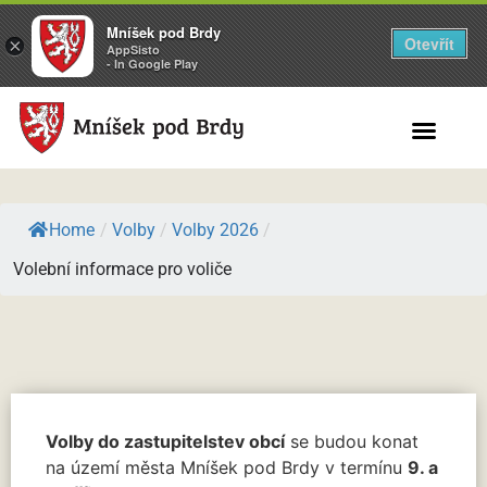
Mníšek pod Brdy
Otevřít
×
AppSisto
- In Google Play
Search for:
Home
/
Volby
/
Volby 2026
/
Volební informace pro voliče
Volby do zastupitelstev obcí
se budou konat
na území města Mníšek pod Brdy v termínu
9. a