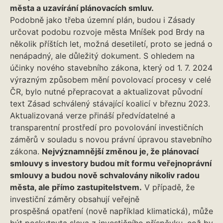
města a uzavírání plánovacích smluv.
Podobně jako třeba územní plán, budou i Zásady
určovat podobu rozvoje města Mníšek pod Brdy na
několik příštích let, možná desetiletí, proto se jedná o
nenápadný, ale důležitý dokument. S ohledem na
účinky nového stavebního zákona, který od 1. 7. 2024
výrazným způsobem mění povolovací procesy v celé
ČR, bylo nutné přepracovat a aktualizovat původní
text Zásad schválený stávající koalicí v březnu 2023.
Aktualizovaná verze přináší předvídatelné a
transparentní prostředí pro povolování investičních
záměrů v souladu s novou právní úpravou stavebního
zákona.
Nejvýznamnější změnou je, že plánovací
smlouvy s investory budou mít formu veřejnoprávní
smlouvy a budou nově schvalovány nikoliv radou
města, ale přímo zastupitelstvem.
V případě, že
investiční záměry obsahují veřejně
prospěšná opatření (nově například klimatická), může