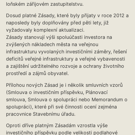
loňském zářijovém zastupitelstvu.
Dosud platné Zásady, které byly přijaty v roce 2012 a
naposledy byly doplňovány před pěti lety, již
vyžadovaly komplexní aktualizaci.
Zásady stanovují výši spoluúčasti investora na
zvýšených nákladech města na veřejnou
infrastrukturu vyvolaných investičními záměry, řešení
deficitů veřejné infrastruktury a veřejné vybavenosti
a zajištění udržitelného rozvoje a ochrany životního
prostředí a zájmů obyvatel.
Přílohou nových Zásad je i několik smluvních vzorů
(Smlouva o investičním příspěvku, Plánovací
smlouva, Smlouva o spolupráci nebo Memorandum o
spolupráci), které při své činnosti ocení zejména
pracovnice Stavebnímu úřadu.
Oproti dříve platným Zásadám vzrostla výše
investičního příspěvku podle velikosti podlahové