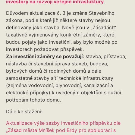
investory na rozvoji veřejné infrastuktury
.
Důvodem aktualizace č. 3 je změna Stavebního
zákona, podle které již některé stavby nejsou
definovány jako stavba. Nově jsou v „Zásadách“
taxativně vyjmenovány konkrétní záměry, které
budou pojaty jako investiční, aby bylo možné po
investorech požadovat příspěvek.
Za investiční záměry se považují:
stavba, přístavba,
nástavba či stavební úprava staveb, budova,
bytových domů či rodinných domů a dále
samostatné stavby sítí technické infrastruktury
(zejména vodovodní, plynovodní, kanalizační a
elektrické přípojky) k uvedeným objektům sloužící
potřebám tohoto domu.
Dále ke stažení:
Aktualizace výše sazby investičního příspěvku dle
„Zásad města Mníšek pod Brdy pro spolupráci s