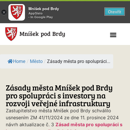
Mníšek pod Brdy
Otevřít
×
AppSisto
- In Google Play
Search for:
Home
/
Město
/
Zásady města pro spolupráci...
Zásady města Mníšek pod Brdy
pro spolupráci s investory na
rozvoji veřejné infrastruktury
Zastupitelstvo města Mníšek pod Brdy schválilo
usnesením ZM 41/11/2024 ze dne 11. prosince 2024
návrh aktualizace č. 3
Zásad města pro spolupráci s