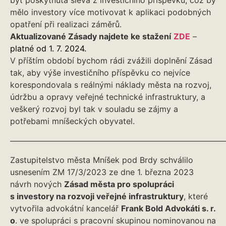
být poskytnuta sleva z investičního příspěvku, což by
mělo investory více motivovat k aplikaci podobných
opatření při realizaci záměrů.
Aktualizované Zásady najdete ke stažení
ZDE
–
platné od 1. 7. 2024.
V příštím období bychom rádi zvážili doplnění Zásad
tak, aby výše investičního příspěvku co nejvíce
korespondovala s reálnými náklady města na rozvoj,
údržbu a opravy veřejné technické infrastruktury, a
veškerý rozvoj byl tak v souladu se zájmy a
potřebami mníšeckých obyvatel.
———————————————————————————
Zastupitelstvo města Mníšek pod Brdy schválilo
usnesením ZM 17/3/2023 ze dne 1. března 2023
návrh nových
Zásad města pro spolupráci
s investory na rozvoji veřejné infrastruktury
, které
vytvořila advokátní kancelář
Frank Bold Advokáti s. r.
o
. ve spolupráci s pracovní skupinou nominovanou na