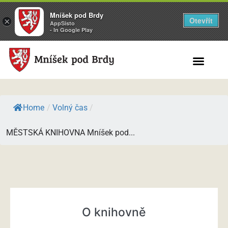
Mníšek pod Brdy
Otevřít
×
AppSisto
- In Google Play
Search for:
Home
/
Volný čas
/
MĚSTSKÁ KNIHOVNA Mníšek pod...
O knihovně