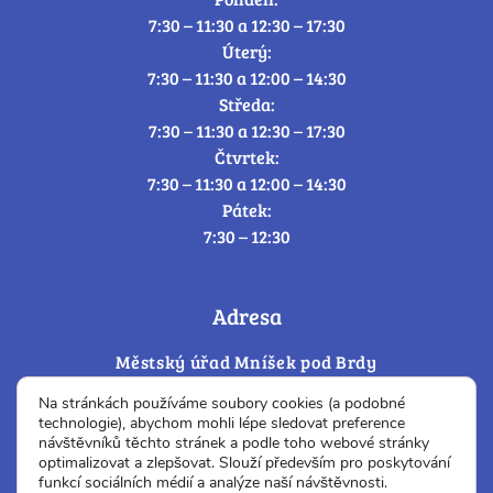
7:30 – 11:30 a 12:30 – 17:30
Úterý:
7:30 – 11:30 a 12:00 – 14:30
Středa:
7:30 – 11:30 a 12:30 – 17:30
Čtvrtek:
7:30 – 11:30 a 12:00 – 14:30
Pátek:
7:30 – 12:30
Adresa
Městský úřad Mníšek pod Brdy
Dobříšská 56
Na stránkách používáme soubory cookies (a podobné
252 10 Mníšek pod Brdy
technologie), abychom mohli lépe sledovat preference
návštěvníků těchto stránek a podle toho webové stránky
IČ: 00242748
optimalizovat a zlepšovat. Slouží především pro poskytování
DIČ: CZ00242 748
funkcí sociálních médií a analýze naší návštěvnosti.