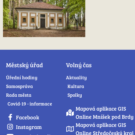
Městský úřad
Volný čas
Úřední hodiny
Aktuality
Samospráva
Kultura
Rada města
Spolky
Covid-19 - informace
Mapová aplikace GIS
Online Mníšek pod Brdy
Facebook
Mapová aplikace GIS
Instagram
Online Středočeský kraj