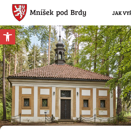
JAK VY
Open toolbar