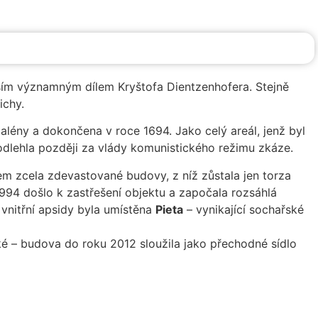
lším významným dílem Kryštofa Dientzenhofera. Stejně
ichy.
lény a dokončena v roce 1694. Jako celý areál, jenž byl
dlehla později za vlády komunistického režimu zkáze.
lem zcela zdevastované budovy, z níž zůstala jen torza
94 došlo k zastřešení objektu a započala rozsáhlá
vnitřní apsidy byla umístěna
Pieta
– vynikající sochařské
ké – budova do roku 2012 sloužila jako přechodné sídlo