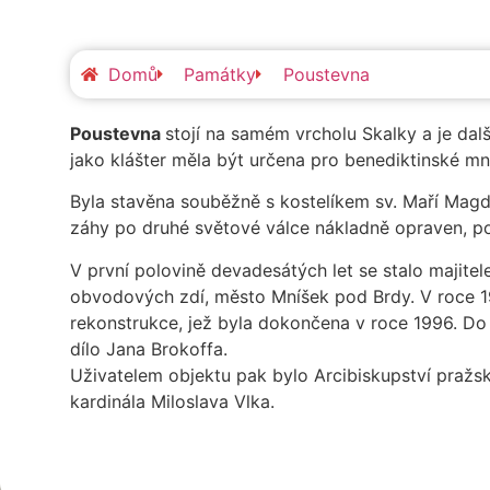
Domů
Památky
Poustevna
Poustevna
stojí na samém vrcholu Skalky a je da
jako klášter měla být určena pro benediktinské mn
Byla stavěna souběžně s kostelíkem sv. Maří Magda
záhy po druhé světové válce nákladně opraven, po
V první polovině devadesátých let se stalo majite
obvodových zdí, město Mníšek pod Brdy. V roce 19
rekonstrukce, jež byla dokončena v roce 1996. Do 
dílo Jana Brokoffa.
Uživatelem objektu pak bylo Arcibiskupství pražs
kardinála Miloslava Vlka.