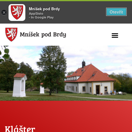
Mníšek pod Brdy
Otevřít
×
AppSisto
- In Google Play
Search for:
Klášter