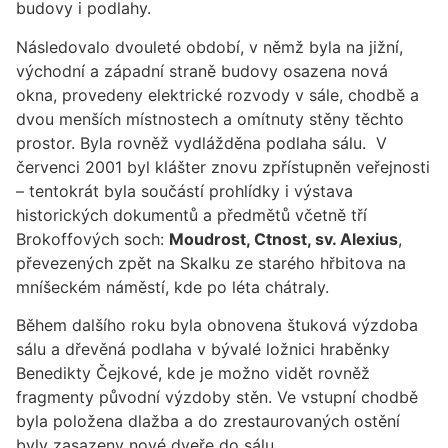
budovy i podlahy.
Následovalo dvouleté období, v němž byla na jižní,
východní a západní straně budovy osazena nová
okna, provedeny elektrické rozvody v sále, chodbě a
dvou menších místnostech a omítnuty stěny těchto
prostor. Byla rovněž vydlážděna podlaha sálu. V
červenci 2001 byl klášter znovu zpřístupněn veřejnosti
– tentokrát byla součástí prohlídky i výstava
historických dokumentů a předmětů včetně tří
Brokoffových soch:
Moudrost, Ctnost, sv. Alexius
,
převezených zpět na Skalku ze starého hřbitova na
mníšeckém náměstí, kde po léta chátraly.
Během dalšího roku byla obnovena štuková výzdoba
sálu a dřevěná podlaha v bývalé ložnici hraběnky
Benedikty Čejkové, kde je možno vidět rovněž
fragmenty původní výzdoby stěn. Ve vstupní chodbě
byla položena dlažba a do zrestaurovaných ostění
byly zasazeny nové dveře do sálu.