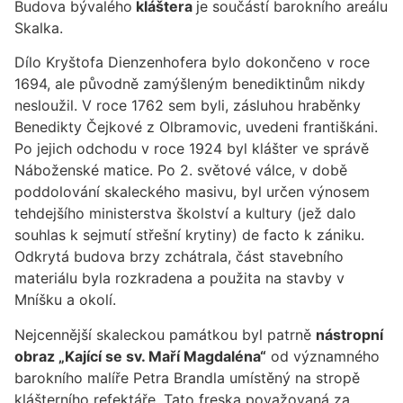
Budova bývalého
kláštera
je součástí barokního areálu
Skalka.
Dílo Kryštofa Dienzenhofera bylo dokončeno v roce
1694, ale původně zamýšleným benediktinům nikdy
nesloužil. V roce 1762 sem byli, zásluhou hraběnky
Benedikty Čejkové z Olbramovic, uvedeni františkáni.
Po jejich odchodu v roce 1924 byl klášter ve správě
Náboženské matice. Po 2. světové válce, v době
poddolování skaleckého masivu, byl určen výnosem
tehdejšího ministerstva školství a kultury (jež dalo
souhlas k sejmutí střešní krytiny) de facto k zániku.
Odkrytá budova brzy zchátrala, část stavebního
materiálu byla rozkradena a použita na stavby v
Mníšku a okolí.
Nejcennější skaleckou památkou byl patrně
nástropní
obraz „Kající se sv. Maří Magdaléna“
od významného
barokního malíře Petra Brandla umístěný na stropě
klášterního refektáře. Tato freska považovaná za