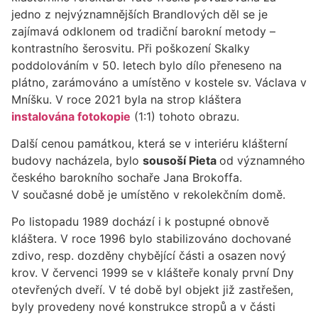
jedno z nejvýznamnějších Brandlových děl se je
zajímavá odklonem od tradiční barokní metody –
kontrastního šerosvitu. Při poškození Skalky
poddolováním v 50. letech bylo dílo přeneseno na
plátno, zarámováno a umístěno v kostele sv. Václava v
Mníšku. V roce 2021 byla na strop kláštera
instalována fotokopie
(1:1) tohoto obrazu.
Další cenou památkou, která se v interiéru klášterní
budovy nacházela, bylo
sousoší Pieta
od významného
českého barokního sochaře Jana Brokoffa.
V současné době je umístěno v rekolekčním domě.
Po listopadu 1989 dochází i k postupné obnově
kláštera. V roce 1996 bylo stabilizováno dochované
zdivo, resp. dozděny chybějící části a osazen nový
krov. V červenci 1999 se v klášteře konaly první Dny
otevřených dveří. V té době byl objekt již zastřešen,
byly provedeny nové konstrukce stropů a v části