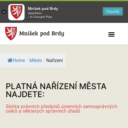
Mníšek pod Brdy
Otevřít
×
AppSisto
- In Google Play
Search for:
Home
/
Město
/
Nařízení
PLATNÁ NAŘÍZENÍ MĚSTA
NAJDETE:
Sbírka právních předpisů územních samosprávných
celků a některých správních úřadů