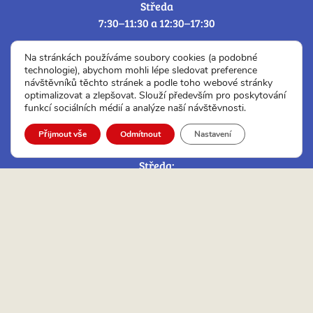
Středa
7:30–11:30 a 12:30–17:30
Úřední hodiny Czech POINT a ověřování a
Na stránkách používáme soubory cookies (a podobné
Podatelny:
technologie), abychom mohli lépe sledovat preference
návštěvníků těchto stránek a podle toho webové stránky
optimalizovat a zlepšovat. Slouží především pro poskytování
Pondělí:
funkcí sociálních médií a analýze naší návštěvnosti.
7:30 – 11:30 a 12:30 – 17:30
Úterý:
Přijmout vše
Odmítnout
Nastavení
7:30 – 11:30 a 12:00 – 14:30
Středa:
7:30 – 11:30 a 12:30 – 17:30
Čtvrtek:
7:30 – 11:30 a 12:00 – 14:30
Pátek:
7:30 – 12:30
Adresa