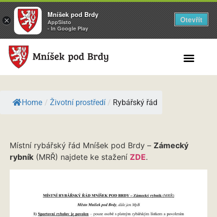
Mníšek pod Brdy
Otevřít
×
AppSisto
- In Google Play
Search for:
Home
/
Životní prostředí
/
Rybářský řád
Místní rybářský řád Mníšek pod Brdy –
Zámecký
rybník
(MRŘ) najdete ke stažení
ZDE
.