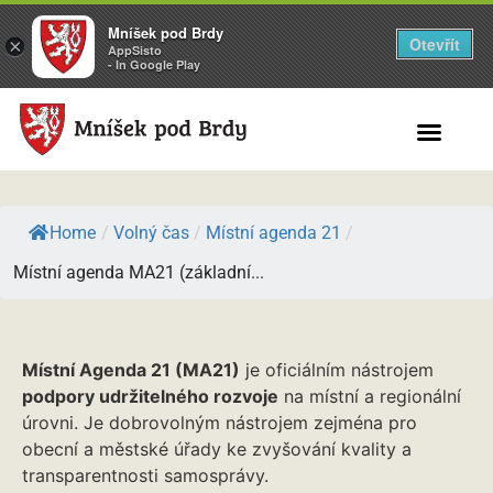
Mníšek pod Brdy
Otevřít
×
AppSisto
- In Google Play
Search for:
Home
/
Volný čas
/
Místní agenda 21
/
Místní agenda MA21 (základní...
Místní Agenda 21 (MA21)
je oficiálním nástrojem
podpory udržitelného rozvoje
na místní a regionální
úrovni. Je dobrovolným nástrojem zejména pro
obecní a městské úřady ke zvyšování kvality a
transparentnosti samosprávy.