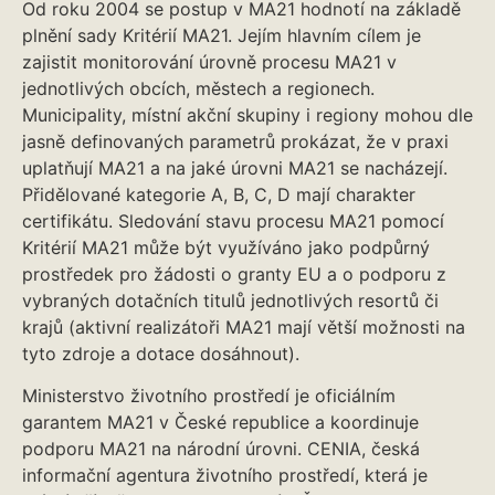
Od roku 2004 se postup v MA21 hodnotí na základě
plnění sady Kritérií MA21. Jejím hlavním cílem je
zajistit monitorování úrovně procesu MA21 v
jednotlivých obcích, městech a regionech.
Municipality, místní akční skupiny i regiony mohou dle
jasně definovaných parametrů prokázat, že v praxi
uplatňují MA21 a na jaké úrovni MA21 se nacházejí.
Přidělované kategorie A, B, C, D mají charakter
certifikátu. Sledování stavu procesu MA21 pomocí
Kritérií MA21 může být využíváno jako podpůrný
prostředek pro žádosti o granty EU a o podporu z
vybraných dotačních titulů jednotlivých resortů či
krajů (aktivní realizátoři MA21 mají větší možnosti na
tyto zdroje a dotace dosáhnout).
Ministerstvo životního prostředí je oficiálním
garantem MA21 v České republice a koordinuje
podporu MA21 na národní úrovni. CENIA, česká
informační agentura životního prostředí, která je