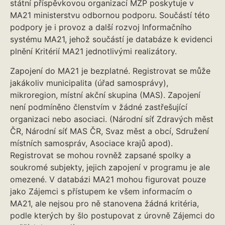
státní příspěvkovou organizací MŽP poskytuje v
MA21 ministerstvu odbornou podporu. Součástí této
podpory je i provoz a další rozvoj Informačního
systému MA21, jehož součástí je databáze k evidenci
plnění Kritérií MA21 jednotlivými realizátory.
Zapojení do MA21 je bezplatné. Registrovat se může
jakákoliv municipalita (úřad samosprávy),
mikroregion, místní akční skupina (MAS). Zapojení
není podmíněno členstvím v žádné zastřešující
organizaci nebo asociaci. (Národní síť Zdravých měst
ČR, Národní síť MAS ČR, Svaz měst a obcí, Sdružení
místních samospráv, Asociace krajů apod).
Registrovat se mohou rovněž zapsané spolky a
soukromé subjekty, jejich zapojení v programu je ale
omezené. V databázi MA21 mohou figurovat pouze
jako Zájemci s přístupem ke všem informacím o
MA21, ale nejsou pro ně stanovena žádná kritéria,
podle kterých by šlo postupovat z úrovně Zájemci do