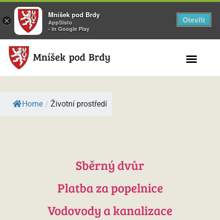
Mníšek pod Brdy
Otevřít
×
AppSisto
- In Google Play
Search for:
Home
/
Životní prostředí
Sběrný dvůr
Platba za popelnice
Vodovody a kanalizace