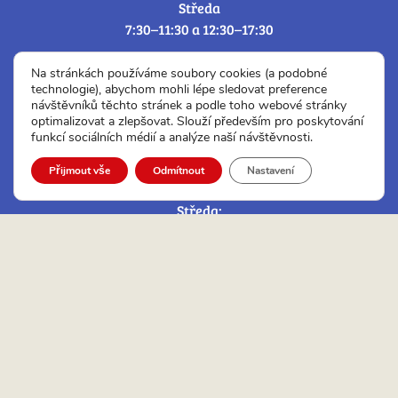
Středa
7:30–11:30 a 12:30–17:30
Úřední hodiny Czech POINT a ověřování a
Na stránkách používáme soubory cookies (a podobné
Podatelny:
technologie), abychom mohli lépe sledovat preference
návštěvníků těchto stránek a podle toho webové stránky
optimalizovat a zlepšovat. Slouží především pro poskytování
Pondělí:
funkcí sociálních médií a analýze naší návštěvnosti.
7:30 – 11:30 a 12:30 – 17:30
Úterý:
Přijmout vše
Odmítnout
Nastavení
7:30 – 11:30 a 12:00 – 14:30
Středa:
7:30 – 11:30 a 12:30 – 17:30
Čtvrtek:
7:30 – 11:30 a 12:00 – 14:30
Pátek:
7:30 – 12:30
Adresa