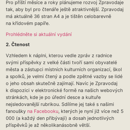
Pro příští měsíce a roky plánujeme rozvoj Zpravodaje
tak, aby byl pro čtenáře ještě atraktivnější. Zpravodaj
má aktuálně 36 stran A4 a je tištěn celobarevně
na křídovém papíře.
Prohlédněte si aktuální vydání
2. Čtenost
Vzhledem k náplni, kterou vedle zpráv z radnice
svými příspěvky z velké části tvoří sami obyvatelé
města a zástupci místních kulturních organizací, škol
a spolků, je velmi čtený a podle zpětné vazby se lidé
o jeho obsah skutečně zajímají. Navíc je Zpravodaj
k dispozici v elektronické formě na našich webových
stránkách, kde je po úřední desce a kultuře
nejsledovanější rubrikou. Sdílíme jej také s našimi
fanoušky
na Facebooku
, kterých je nyní již více než 5
000 (a každý den přibývají) a dosah jednotlivých
příspěvků je až několikanásobně větší.