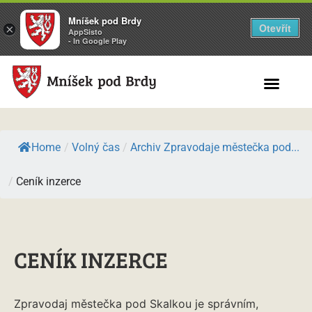
Mníšek pod Brdy
Otevřít
×
AppSisto
- In Google Play
Search for:
Home
/
Volný čas
/
Archiv Zpravodaje městečka pod...
/
Ceník inzerce
CENÍK INZERCE
Zpravodaj městečka pod Skalkou je správním,