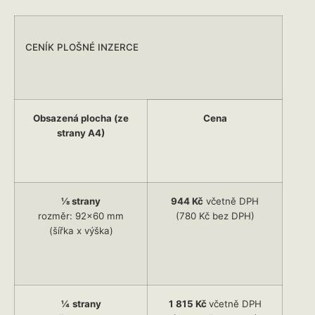
CENÍK PLOŠNÉ INZERCE
Obsazená plocha (ze
Cena
strany A4)
⅛
strany
944 Kč
včetně DPH
rozměr: 92×60 mm
(780 Kč bez DPH)
(šířka x výška)
¼
strany
1 815 Kč
včetně DPH