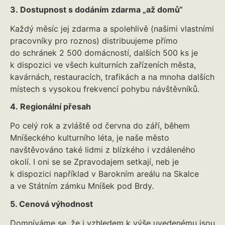
3. Dostupnost s dodáním zdarma „až domů“
Každý měsíc jej zdarma a spolehlivě (našimi vlastními
pracovníky pro roznos) distribuujeme přímo
do schránek 2 500 domácností, dalších 500 ks je
k dispozici ve všech kulturních zařízeních města,
kavárnách, restauracích, trafikách a na mnoha dalších
místech s vysokou frekvencí pohybu návštěvníků.
4. Regionální přesah
Po celý rok a zvláště od června do září, během
Mníšeckého kulturního léta, je naše město
navštěvováno také lidmi z blízkého i vzdáleného
okolí. I oni se se Zpravodajem setkají, neb je
k dispozici například v Barokním areálu na Skalce
a ve Státním zámku Mníšek pod Brdy.
5. Cenová výhodnost
Domníváme se, že i vzhledem k výše uvedenému jsou