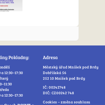
diny Pokladny:
Adresa
ondělí
Městský úřad Mníšek pod Brdy
0 a 12:30–17:30
Dobříšská 56
Úterý
252 10 Mníšek pod Brdy
30–11:30
IČ: 00242748
tředa
DIČ: CZ00242 748
0 a 12:30–17:30
Cookies – změna souhlasu