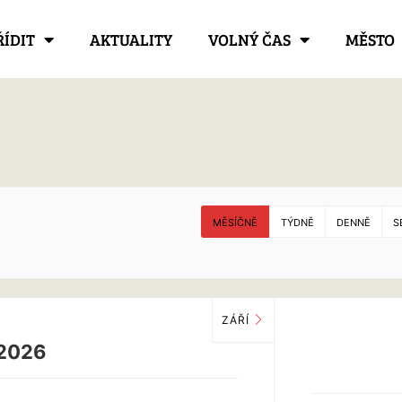
ŘÍDIT
AKTUALITY
VOLNÝ ČAS
MĚSTO
MĚSÍČNĚ
TÝDNĚ
DENNĚ
S
ZÁŘÍ
2026