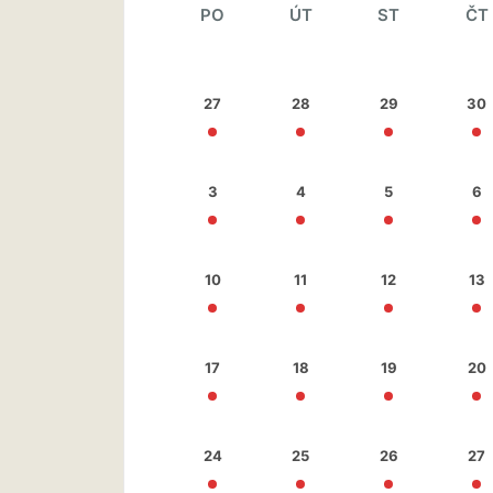
PO
ÚT
ST
ČT
27
28
29
30
3
4
5
6
10
11
12
13
17
18
19
20
24
25
26
27