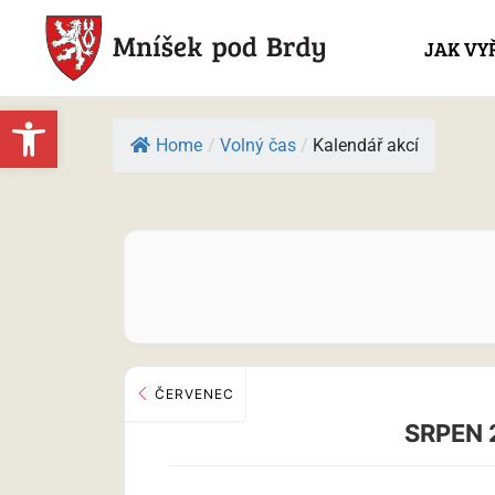
JAK VY
Open toolbar
Home
/
Volný čas
/
Kalendář akcí
ČERVENEC
SRPEN 