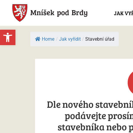
JAK VY
Open toolbar
Home
/
Jak vyřídit
/
Stavební úřad
Dle nového stavebníh
podávejte prosí
stavebníka nebo 