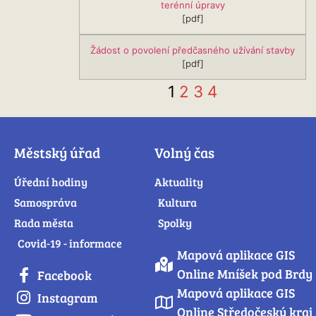
terénní úpravy
[pdf]
Žádost o povolení předčasného užívání stavby
[pdf]
1
2
3
4
Městský úřad
Volný čas
Úřední hodiny
Aktuality
Samospráva
Kultura
Rada města
Spolky
Covid-19 - informace
Mapová aplikace GIS
Online Mníšek pod Brdy
Facebook
Mapová aplikace GIS
Instagram
Online Středočeský kraj