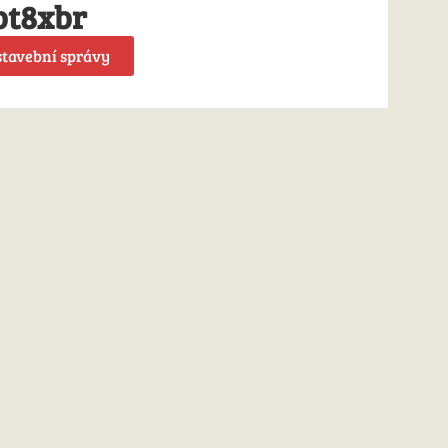
bt8xbr
stavební správy