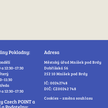
diny Pokladny:
Adresa
ondělí
Městský úřad Mníšek pod Brdy
0 a 12:30–17:30
Dobříšská 56
Úterý
252 10 Mníšek pod Brdy
30–11:30
IČ: 00242748
tředa
DIČ: CZ00242 748
0 a 12:30–17:30
Cookies – změna souhlasu
ny Czech POINT a
 a Podatelny: