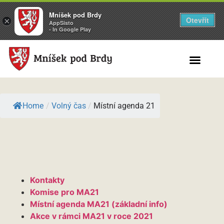
Mníšek pod Brdy
Otevřít
×
AppSisto
- In Google Play
Search for:
Home
/
Volný čas
/
Místní agenda 21
Kontakty
Komise pro MA21
Místní agenda MA21 (základní info)
Akce v rámci MA21 v roce 2021