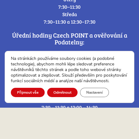
7:30–11:30
Středa
7:30–11:30 a 12:30–17:30
Úřední hodiny Czech POINT a ověřování a
Podatelny:
Pondělí:
Na stránkách používáme soubory cookies (a podobné
7:30 – 11:30 a 12:30 – 17:30
technologie), abychom mohli lépe sledovat preference
návštěvníků těchto stránek a podle toho webové stránky
Úterý:
optimalizovat a zlepšovat. Slouží především pro poskytování
7:30 – 11:30 a 12:00 – 14:30
funkcí sociálních médií a analýze naší návštěvnosti.
Středa:
7:30 – 11:30 a 12:30 – 17:30
Přijmout vše
Odmítnout
Nastavení
Čtvrtek:
7:30 – 11:30 a 12:00 – 14:30
Pátek:
7:30 – 12:30