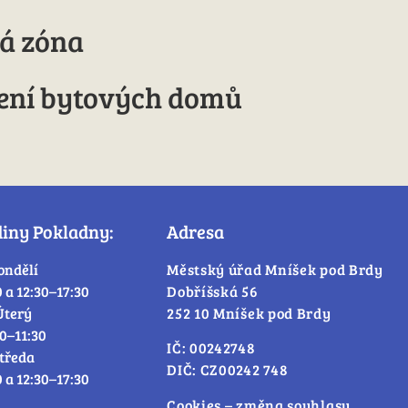
vá zóna
ešení bytových domů
diny Pokladny:
Adresa
ondělí
Městský úřad Mníšek pod Brdy
0 a 12:30–17:30
Dobříšská 56
Úterý
252 10 Mníšek pod Brdy
30–11:30
IČ: 00242748
tředa
DIČ: CZ00242 748
0 a 12:30–17:30
Cookies – změna souhlasu