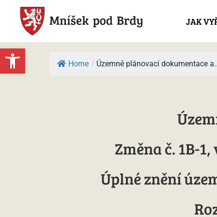
JAK VY
Open toolbar
Home
/
Územně plánovací dokumentace a..
Územn
Změna č. 1B-1, 
Úplné znění územn
Ro