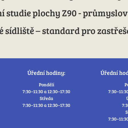
 studie plochy Z90 - průmyslo
 sídliště – standard pro zastř
Úřední hodiny:
Úřední ho
Pondělí
P
7:30–11:30 a 12:30–17:30
7:30–11:3
Středa
7:30–11:30 a 12:30–17:30
7:
S
7:30–11:3