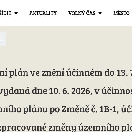
ŘÍDIT
AKTUALITY
VOLNÝ ČAS
MĚSTO
.
í plán ve znění účinném do 13. 7
vydaná dne 10. 6. 2026, v účinnost
ího plánu po Změně č. 1B-1, úči
zpracované změny územního pl