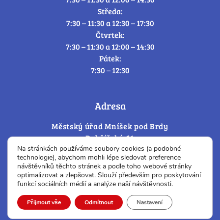
Středa:
7:30 – 11:30 a 12:30 – 17:30
Čtvrtek:
7:30 – 11:30 a 12:00 – 14:30
Pátek:
7:30 – 12:30
Adresa
Městský úřad Mníšek pod Brdy
Dobříšská 56
Na stránkách používáme soubory cookies (a podobné
252 10 Mníšek pod Brdy
technologie), abychom mohli lépe sledovat preference
návštěvníků těchto stránek a podle toho webové stránky
IČ: 00242748
optimalizovat a zlepšovat. Slouží především pro poskytování
DIČ: CZ00242 748
funkcí sociálních médií a analýze naší návštěvnosti.
Cookies – změna souhlasu
Přijmout vše
Odmítnout
Nastavení