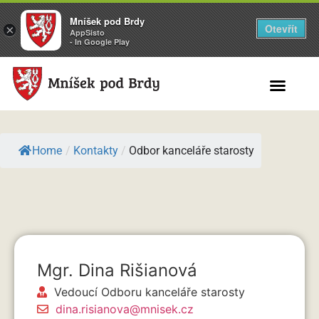
Mníšek pod Brdy
Otevřít
×
AppSisto
- In Google Play
Search for:
Home
/
Kontakty
/
Odbor kanceláře starosty
Mgr. Dina Rišianová
Vedoucí Odboru kanceláře starosty
dina.risianova@mnisek.cz