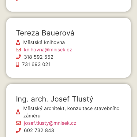
Tereza Bauerová
Městská knihovna
knihovna@mnisek.cz
318 592 552
731 693 021
Ing. arch. Josef Tlustý
Městský architekt, konzultace stavebního
záměru
josef.tlusty@mnisek.cz
602 732 843