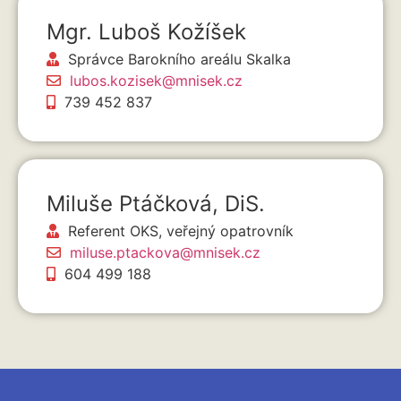
Mgr. Luboš Kožíšek
Správce Barokního areálu Skalka
lubos.kozisek@mnisek.cz
739 452 837
Miluše Ptáčková, DiS.
Referent OKS, veřejný opatrovník
miluse.ptackova@mnisek.cz
604 499 188