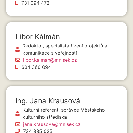
731 094 472
Libor Kálmán
Redaktor, specialista řízení projektů a
komunikace s veřejností
libor.kalman@mnisek.cz
604 360 094
Ing. Jana Krausová
Kulturní referent, správce Městského
kulturního střediska
jana.krausova@mnisek.cz
734 885 025