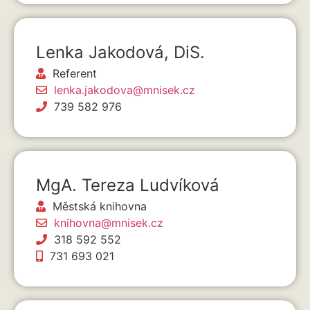
Lenka Jakodová, DiS.
Referent
lenka.jakodova@mnisek.cz
739 582 976
MgA. Tereza Ludvíková
Městská knihovna
knihovna@mnisek.cz
318 592 552
731 693 021