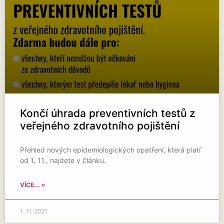
Končí úhrada preventivních testů z
veřejného zdravotního pojištění
Přehled nových epidemiologických opatření, která platí
od 1. 11., najdete v článku.
VÍCE... »
1. 11. 2021