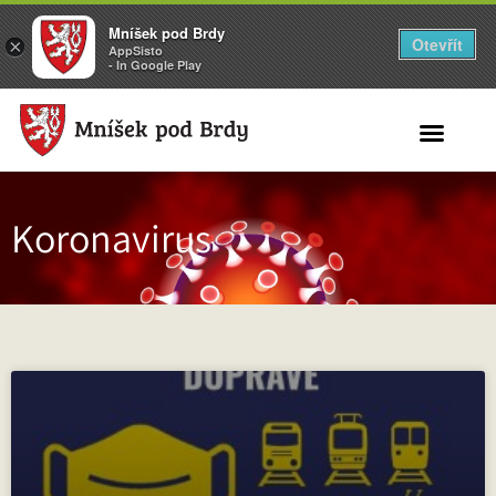
Mníšek pod Brdy
Otevřít
×
AppSisto
- In Google Play
Search for:
Koronavirus