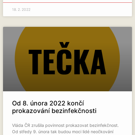
18. 2. 2022
Od 8. února 2022 končí
prokazování bezinfekčnosti
Vláda ČR zrušila povinnost prokazovat bezinfekčnost.
Od středy 9. února tak budou moci lidé neočkování