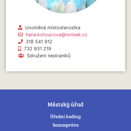
Uvolněná místostarostka
hana.kotoucova@mnisek.cz
318 541 912
732 931 219
Sdružení nestraníků
Městský úřad
Úřední hodiny
Samospráva