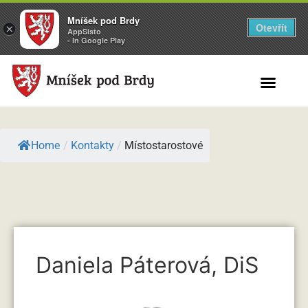
Mníšek pod Brdy
Otevřít
×
AppSisto
- In Google Play
Search for:
Home
/
Kontakty
/
Místostarostové
Daniela Páterová, DiS