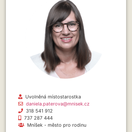
Uvolněná místostarostka
daniela.paterova@mnisek.cz
318 541 912
737 287 444
Mníšek - město pro rodinu