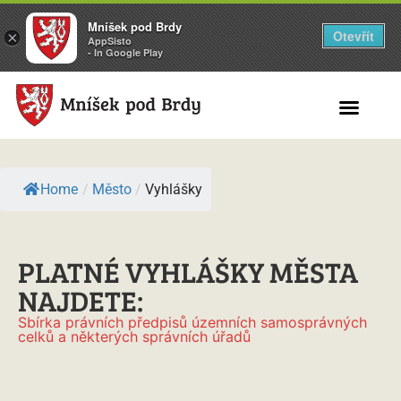
Mníšek pod Brdy
Otevřít
×
AppSisto
- In Google Play
Search for:
Home
/
Město
/
Vyhlášky
PLATNÉ VYHLÁŠKY MĚSTA
NAJDETE:
Sbírka právních předpisů územních samosprávných
celků a některých správních úřadů