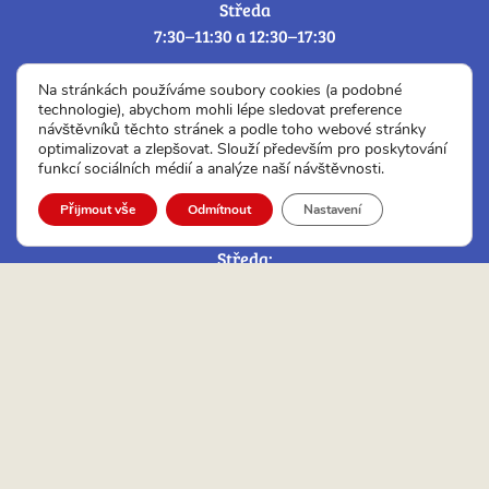
Středa
7:30–11:30 a 12:30–17:30
Úřední hodiny Czech POINT a ověřování a
Na stránkách používáme soubory cookies (a podobné
Podatelny:
technologie), abychom mohli lépe sledovat preference
návštěvníků těchto stránek a podle toho webové stránky
optimalizovat a zlepšovat. Slouží především pro poskytování
Pondělí:
funkcí sociálních médií a analýze naší návštěvnosti.
7:30 – 11:30 a 12:30 – 17:30
Úterý:
Přijmout vše
Odmítnout
Nastavení
7:30 – 11:30 a 12:00 – 14:30
Středa:
7:30 – 11:30 a 12:30 – 17:30
Čtvrtek:
7:30 – 11:30 a 12:00 – 14:30
Pátek:
7:30 – 12:30
Adresa