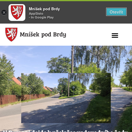
Mníšek pod Brdy
Otevřít
×
AppSisto
- In Google Play
Search for: