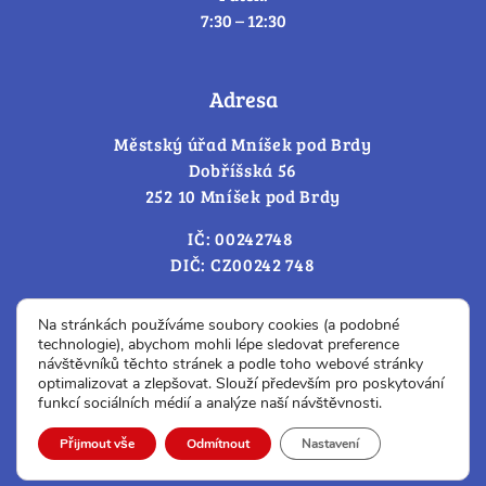
7:30 – 12:30
Adresa
Městský úřad Mníšek pod Brdy
Dobříšská 56
252 10 Mníšek pod Brdy
IČ: 00242748
DIČ: CZ00242 748
Cookies – změna souhlasu
Na stránkách používáme soubory cookies (a podobné
technologie), abychom mohli lépe sledovat preference
návštěvníků těchto stránek a podle toho webové stránky
optimalizovat a zlepšovat. Slouží především pro poskytování
Prohlášení o přístupnosti
funkcí sociálních médií a analýze naší návštěvnosti.
© Všechna práva vyhrazena.
Přijmout vše
Odmítnout
Nastavení