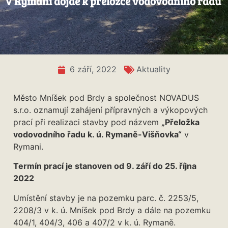
V Rymani dojde k přeložce vodovodního řadu
6 září, 2022
Aktuality
Město Mníšek pod Brdy a společnost NOVADUS
s.r.o. oznamují zahájení přípravných a výkopových
prací při realizaci stavby pod názvem
„Přeložka
vodovodního řadu k. ú. Rymaně-Višňovka“
v
Rymani.
Termín prací je stanoven od 9. září do 25. října
2022
Umístění stavby je na pozemku parc. č. 2253/5,
2208/3 v k. ú. Mníšek pod Brdy a dále na pozemku
404/1, 404/3, 406 a 407/2 v k. ú. Rymaně.