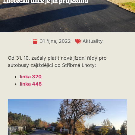
Lhotecká ulice je již průjezdná
31 října, 2022
Aktuality
Od 31. 10. začaly platit nové jízdní řády pro
autobusy zajíždějící do Stříbrné Lhoty:
linka 320
linka 448