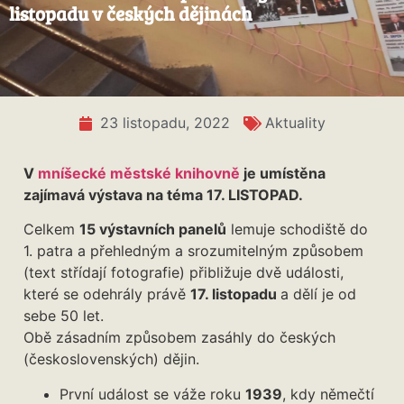
listopadu v českých dějinách
23 listopadu, 2022
Aktuality
V
mníšecké městské knihovně
je umístěna
zajímavá výstava na téma 17. LISTOPAD.
Celkem
15 výstavních panelů
lemuje schodiště do
1. patra a přehledným a srozumitelným způsobem
(text střídají fotografie) přibližuje dvě události,
které se odehrály právě
17. listopadu
a dělí je od
sebe 50 let.
Obě zásadním způsobem zasáhly do českých
(československých) dějin.
První událost se váže roku
1939
, kdy němečtí