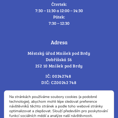
Čtvrtek:
7:30 – 11:30 a 12:00 – 14:30
Pátek:
7:30 – 12:30
Adresa
Městský úřad Mníšek pod Brdy
Dobříšská 56
252 10 Mníšek pod Brdy
IČ: 00242748
DIČ: CZ00242 748
Cookies – změna souhlasu
Na stránkách používáme soubory cookies (a podobné
technologie), abychom mohli lépe sledovat preference
návštěvníků těchto stránek a podle toho webové stránky
optimalizovat a zlepšovat. Slouží především pro poskytování
Prohlášení o přístupnosti
funkcí sociálních médií a analýze naší návštěvnosti.