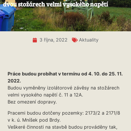
dvou stožárech velmi vysokého napětí
3 října, 2022
Aktuality
Práce budou probíhat v termínu od 4. 10. do 25. 11.
2022.
Budou vyměněny izolátorové závěsy na stožárech
velmi vysokého napětí č. 11 a 12A.
Bez omezení dopravy.
Pracemi budou dotčeny pozemky: 2173/2 a 2171/8
v k. ú. Mníšek pod Brdy.
Veškeré činnosti na stavbě budou prováděny tak,