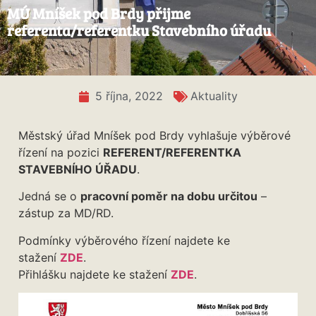
MÚ Mníšek pod Brdy přijme
referenta/referentku Stavebního úřadu
5 října, 2022
Aktuality
Městský úřad Mníšek pod Brdy vyhlašuje výběrové
řízení na pozici
REFERENT/REFERENTKA
STAVEBNÍHO ÚŘADU
.
Jedná se o
pracovní poměr na dobu určitou
–
zástup za MD/RD.
Podmínky výběrového řízení najdete ke
stažení
ZDE
.
Přihlášku najdete ke stažení
ZDE
.