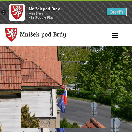
Mníšek pod Brdy
Otevřít
×
AppSisto
- In Google Play
Search for: