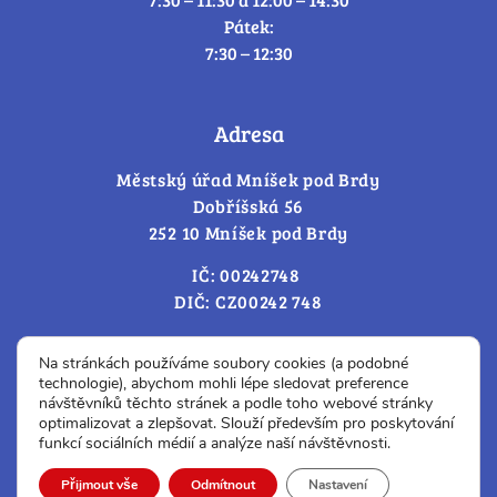
Pátek:
7:30 – 12:30
Adresa
Městský úřad Mníšek pod Brdy
Dobříšská 56
252 10 Mníšek pod Brdy
IČ: 00242748
DIČ: CZ00242 748
Cookies – změna souhlasu
Na stránkách používáme soubory cookies (a podobné
technologie), abychom mohli lépe sledovat preference
návštěvníků těchto stránek a podle toho webové stránky
optimalizovat a zlepšovat. Slouží především pro poskytování
Prohlášení o přístupnosti
funkcí sociálních médií a analýze naší návštěvnosti.
© Všechna práva vyhrazena.
Přijmout vše
Odmítnout
Nastavení