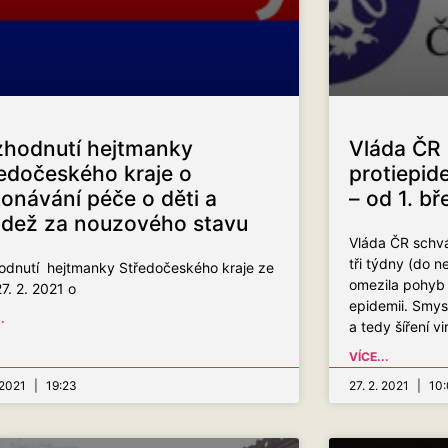
hodnutí hejtmanky
Vláda ČR 
edočeského kraje o
protiepid
onávání péče o děti a
– od 1. b
dež za nouzového stavu
Vláda ČR schvál
tři týdny (do n
odnutí hejtmanky Středočeského kraje ze
omezila pohyb l
7. 2. 2021 o
epidemii. Smysl
.
a tedy šíření vi
VÍCE...
. 2021
19:23
27. 2. 2021
10: