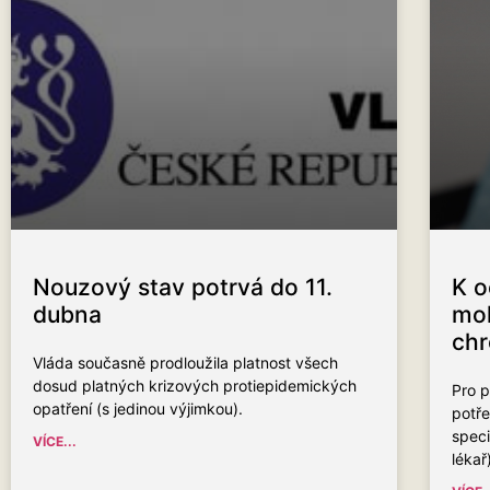
Nouzový stav potrvá do 11.
K o
dubna
moh
chr
Vláda současně prodloužila platnost všech
dosud platných krizových protiepidemických
Pro p
opatření (s jedinou výjimkou).
potře
speci
VÍCE...
lékař