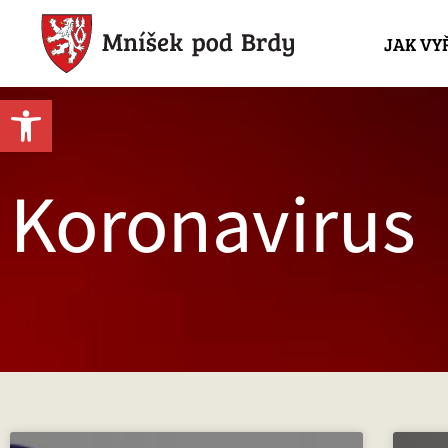
JAK VY
Open toolbar
Koronavirus