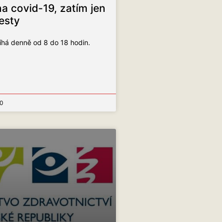
a covid-19, zatím jen
esty
íhá denně od 8 do 18 hodin.
0