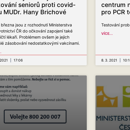
ování seniorů proti covid-
centrum n
u MUDr. Hany Brichové
pro PCR t
 března jsou z rozhodnutí Ministerstva
Testování prob
otnictví ČR do očkování zapojení také
VÍCE...
ičtí lékaři. Problémem ovšem je jejich
lé zásobování nedostatkovými vakcínami.
.
. 2021
17:06
8. 3. 2021
10:1