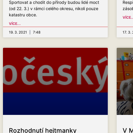
Sportovat a chodit do přírody budou lidé moct
Resp
(od 22. 3.) v rámci celého okresu, nikoli pouze
záso
katastru obce.
VÍCE..
VÍCE...
19. 3. 2021
7:48
17. 3.
Rozhodnutí hejtmanky
V M