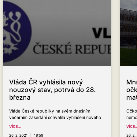
Vláda ČR vyhlásila nový
Mní
nouzový stav, potrvá do 28.
očk
března
mat
Vláda České republiky na svém dnešním
Očko
večerním zasedání schválila vyhlášení nového
nemo
VÍCE...
VÍCE..
26. 2. 2021
19:59
26. 2