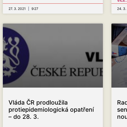
VÍCE..
27. 3. 2021
9:27
24. 3
Vláda ČR prodloužila
Rad
protiepidemiologická opatření
sen
– do 28. 3.
nou