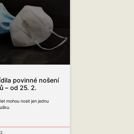
ídila povinné nošení
ů – od 25. 2.
let mohou nosit jen jednu
oušku.
42