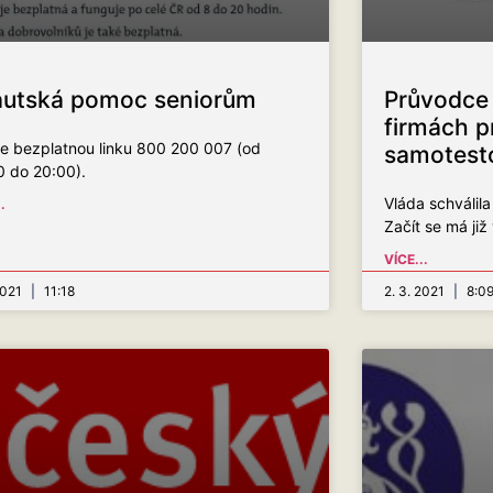
autská pomoc seniorům
Průvodce
firmách p
te bezplatnou linku 800 200 007 (od
samotest
0 do 20:00).
Vláda schválila
.
Začít se má již
VÍCE...
 2021
11:18
2. 3. 2021
8:0