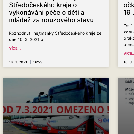
Středočeského kraje o
očk
vykonávání péče o děti a
19 
mládež za nouzového stavu
Od 1.
zdrav
Rozhodnutí hejtmanky Středočeského kraje ze
prakt
dne 16. 3. 2021 o
poma
VÍCE...
VÍCE..
16. 3. 2021
16:53
10. 3