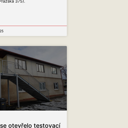
Pražská 375).
25
se otevřelo testovací