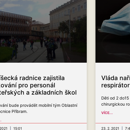
šecká radnice zajistila
Vláda nař
ování pro personál
respirátor
eřských a základních škol
Děti od 2 do15 
chirurgickou r
vání bude provádět mobilní tým Oblastní
cnice Příbram.
VÍCE...
.
. 2021
15:01
23. 2. 2021
7: