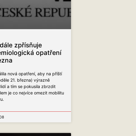
dále zpřísňuje
emiologická opatření
řezna
ila nová opatření, aby na příští
eděle 21. března) výrazně
idí a tím se pokusila zbrzdit
em je co nejvíce omezit mobilitu
ru.
08