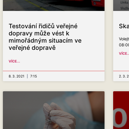
Testování řidičů veřejné
Sk
dopravy může vést k
Volej
mimořádným situacím ve
08:0
veřejné dopravě
VÍCE..
VÍCE...
8. 3. 2021
7:15
2. 3.