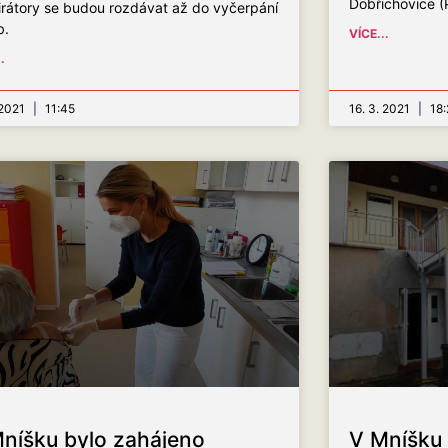
Dobřichovice (
irátory se budou rozdávat až do vyčerpání
b.
VÍCE...
.
 2021
11:45
16. 3. 2021
18:
níšku bylo zahájeno
V Mníšku 