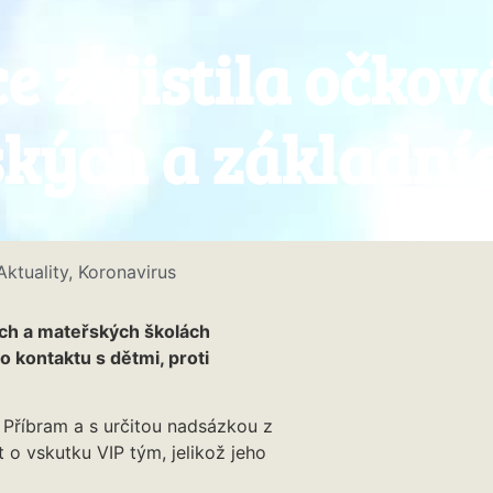
 zajistila očkov
kých a základníc
Aktuality
,
Koronavirus
ch a mateřských školách
 kontaktu s dětmi, proti
Příbram a s určitou nadsázkou z
 o vskutku VIP tým, jelikož jeho