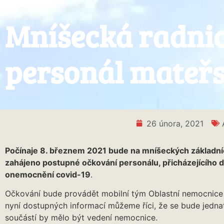
Mníšecká radnice
personál mateřs
26 února, 2021
Počínaje 8. březnem 2021 bude na mníšeckých základní
zahájeno postupné očkování personálu, přicházejícího do
onemocnění covid-19
.
Očkování bude provádět mobilní tým Oblastní nemocnice 
nyní dostupných informací můžeme říci, že se bude jednat
součástí by mělo být vedení nemocnice.