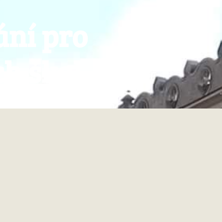
ání pro
h škol