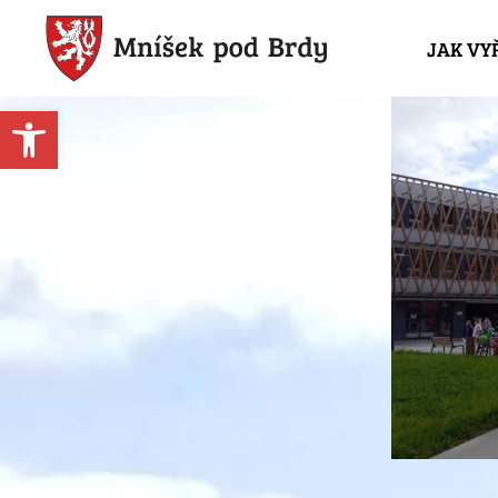
JAK VY
Open toolbar