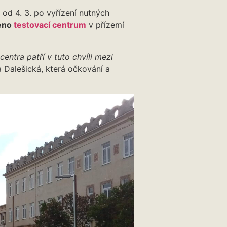
 od 4. 3. po vyřízení nutných
řeno
testovací centrum
v přízemí
centra patří v tuto chvíli mezi
Dalešická, která očkování a