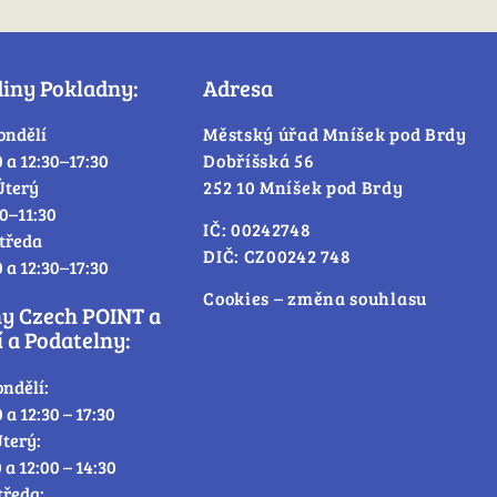
diny Pokladny:
Adresa
ondělí
Městský úřad Mníšek pod Brdy
0 a 12:30–17:30
Dobříšská 56
Úterý
252 10 Mníšek pod Brdy
30–11:30
IČ: 00242748
tředa
DIČ: CZ00242 748
0 a 12:30–17:30
Cookies – změna souhlasu
ny Czech POINT a
 a Podatelny:
ondělí:
0 a 12:30 – 17:30
terý:
0 a 12:00 – 14:30
tředa: