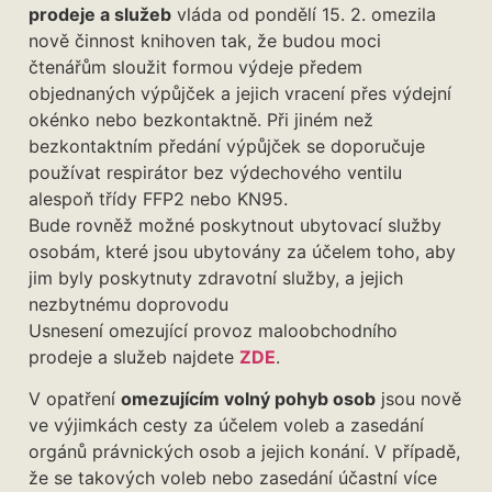
prodeje a služeb
vláda od pondělí 15. 2. omezila
nově činnost knihoven tak, že budou moci
čtenářům sloužit formou výdeje předem
objednaných výpůjček a jejich vracení přes výdejní
okénko nebo bezkontaktně. Při jiném než
bezkontaktním předání výpůjček se doporučuje
používat respirátor bez výdechového ventilu
alespoň třídy FFP2 nebo KN95.
Bude rovněž možné poskytnout ubytovací služby
osobám, které jsou ubytovány za účelem toho, aby
jim byly poskytnuty zdravotní služby, a jejich
nezbytnému doprovodu
Usnesení omezující provoz maloobchodního
prodeje a služeb najdete
ZDE
.
V opatření
omezujícím volný pohyb osob
jsou nově
ve výjimkách cesty za účelem voleb a zasedání
orgánů právnických osob a jejich konání. V případě,
že se takových voleb nebo zasedání účastní více