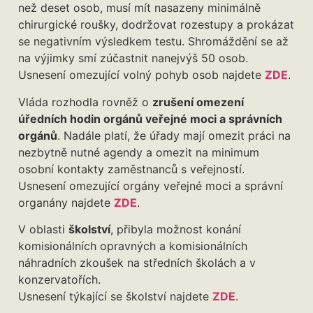
než deset osob, musí mít nasazeny minimálně
chirurgické roušky, dodržovat rozestupy a prokázat
se negativním výsledkem testu. Shromáždění se až
na výjimky smí zúčastnit nanejvýš 50 osob.
Usnesení omezující volný pohyb osob najdete
ZDE
.
Vláda rozhodla rovněž o
zrušení omezení
úředních hodin orgánů veřejné moci a správních
orgánů
. Nadále platí, že úřady mají omezit práci na
nezbytně nutné agendy a omezit na minimum
osobní kontakty zaměstnanců s veřejností.
Usnesení omezující orgány veřejné moci a správní
organány najdete
ZDE
.
V oblasti
školství
, přibyla možnost konání
komisionálních opravných a komisionálních
náhradních zkoušek na středních školách a v
konzervatořích.
Usnesení týkající se školství najdete
ZDE
.