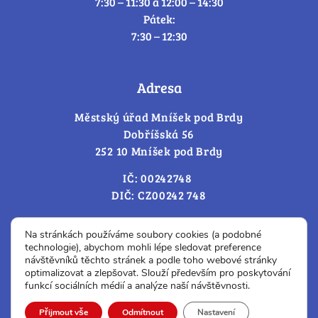
7:30 – 11:30 a 12:00 – 14:30
Pátek:
7:30 – 12:30
Adresa
Městský úřad Mníšek pod Brdy
Dobříšská 56
252 10 Mníšek pod Brdy
IČ: 00242748
DIČ: CZ00242 748
Cookies – změna souhlasu
Na stránkách používáme soubory cookies (a podobné
technologie), abychom mohli lépe sledovat preference
návštěvníků těchto stránek a podle toho webové stránky
optimalizovat a zlepšovat. Slouží především pro poskytování
Prohlášení o přístupnosti
funkcí sociálních médií a analýze naší návštěvnosti.
© Všechna práva vyhrazena.
Přijmout vše
Odmítnout
Nastavení