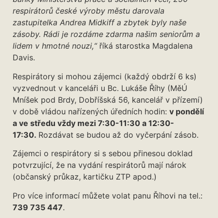
respirátorů české výroby městu darovala
zastupitelka Andrea Midkiff a zbytek byly naše
zásoby. Rádi je rozdáme zdarma našim seniorům a
lidem v hmotné nouzi,“
říká starostka Magdalena
Davis.
Respirátory si mohou zájemci (každý obdrží 6 ks)
vyzvednout v kanceláři u Bc. Lukáše Říhy (MěÚ
Mníšek pod Brdy, Dobříšská 56, kancelář v přízemí)
v době vládou nařízených úředních hodin:
v pondělí
a ve středu vždy mezi 7:30-11:30 a 12:30-
17:30.
Rozdávat se budou až do vyčerpání zásob.
Zájemci o respirátory si s sebou přinesou doklad
potvrzující, že na vydání respirátorů mají nárok
(občanský průkaz, kartičku ZTP apod.)
Pro více informací můžete volat panu Říhovi na tel.:
739 735 447
.