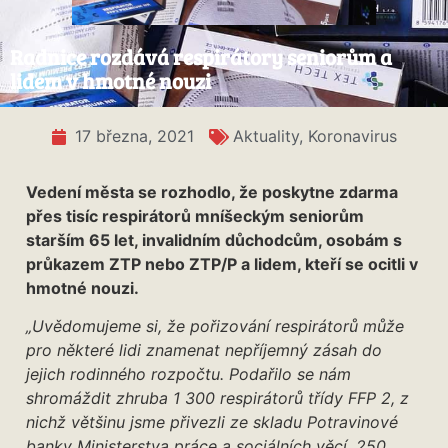
Radnice rozdává respirátory seniorům a
lidem v hmotné nouzi
17 března, 2021
Aktuality
,
Koronavirus
Vedení města se rozhodlo, že poskytne zdarma
přes tisíc respirátorů mníšeckým seniorům
starším 65 let, invalidním důchodcům, osobám s
průkazem ZTP nebo ZTP/P a lidem, kteří se ocitli v
hmotné nouzi.
„Uvědomujeme si, že pořizování respirátorů může
pro některé lidi znamenat nepříjemný zásah do
jejich rodinného rozpočtu. Podařilo se nám
shromáždit zhruba 1 300 respirátorů třídy FFP 2, z
nichž většinu jsme přivezli ze skladu Potravinové
banky Ministerstva práce a sociálních věcí, 250