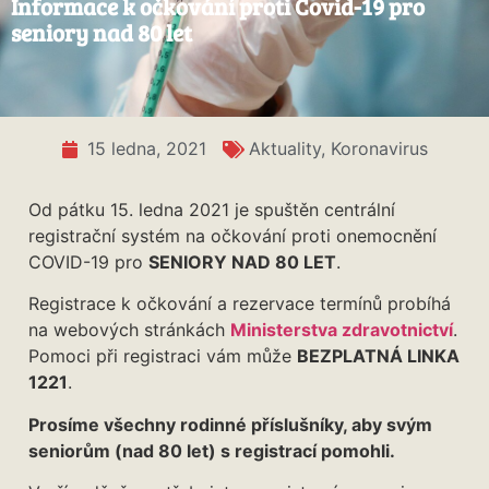
Informace k očkování proti Covid-19 pro
seniory nad 80 let
15 ledna, 2021
Aktuality
,
Koronavirus
Od pátku 15. ledna 2021 je spuštěn centrální
registrační systém na očkování proti onemocnění
COVID-19 pro
SENIORY NAD 80 LET
.
Registrace k očkování a rezervace termínů probíhá
na webových stránkách
Ministerstva zdravotnictví
.
Pomoci při registraci vám může
BEZPLATNÁ LINKA
1221
.
Prosíme všechny rodinné příslušníky, aby svým
seniorům (nad 80 let) s registrací pomohli.