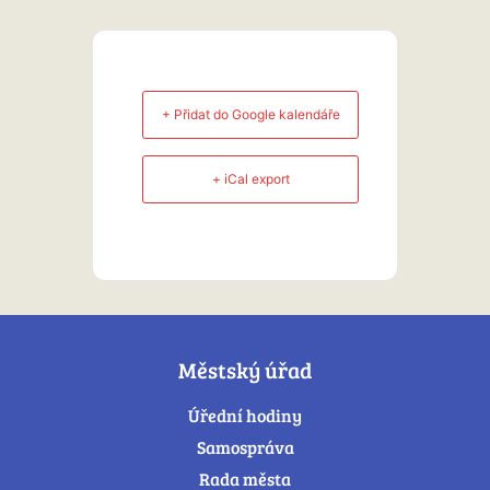
+ Přidat do Google kalendáře
+ iCal export
Městský úřad
Úřední hodiny
Samospráva
Rada města