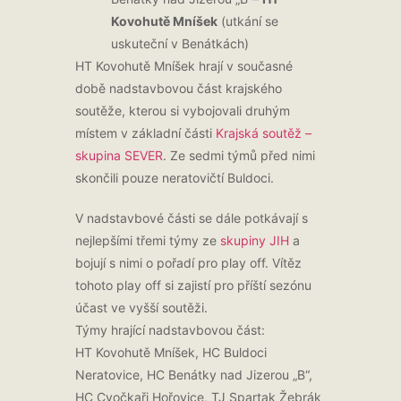
Kovohutě Mníšek
(utkání se
uskuteční v Benátkách)
HT Kovohutě Mníšek hrají v současné
době nadstavbovou část krajského
soutěže, kterou si vybojovali druhým
místem v základní části
Krajská soutěž –
skupina SEVER
. Ze sedmi týmů před nimi
skončili pouze neratovičtí Buldoci.
V nadstavbové části se dále potkávají s
nejlepšími třemi týmy ze
skupiny JIH
a
bojují s nimi o pořadí pro play off. Vítěz
tohoto play off si zajistí pro příští sezónu
účast ve vyšší soutěži.
Týmy hrající nadstavbovou část:
HT Kovohutě Mníšek, HC Buldoci
Neratovice, HC Benátky nad Jizerou „B“,
HC Cvočkaři Hořovice, TJ Spartak Žebrák