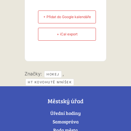
+ Přidat do Google kalendáře
+ iCal export
Značky:
,
HOKEJ
HT KOVOHUTĚ MNÍŠEK
Městský úřad
Úřední hodiny
Samospráva
Rada města