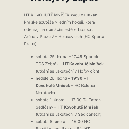
HT KOVOHUTĚ MNÍŠEK zvou na utkání
krajské soutěže v ledním hokeji, která
odehrají na domácím ledě v Tipsport
Aréně v Praze 7 – Holešovicích (HC Sparta
Praha).
sobota 25. ledna – 17:45 Spartak
TOS Žebrák –
HT Kovohutě Mníšek
(utkání se uskuteční v Hořovicích)
neděle 26. ledna –
19:30 HT
Kovohutě Mníšek
– HC Buldoci
Neratovice
sobota 1. února – 17:00 TJ Tatran
Sedlčany –
HT Kovohutě Mníšek
(utkání se uskuteční v Sedlčanech)
sobota 8. února – 16:30 HC
Benátky nad Jizerou „B“–
HT