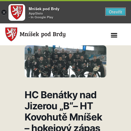
Mníšek pod Brdy
Otevřít
×
AppSisto
- In Google Play
Search for:
HC Benátky nad
Jizerou „B“– HT
Kovohutě Mníšek
– hokejový zápas