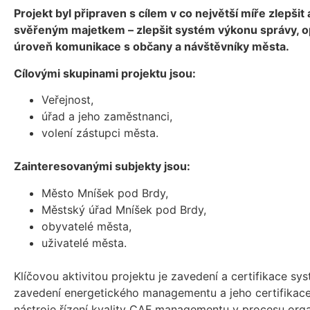
Projekt byl připraven s cílem v co největší míře zlepšit
svěřeným majetkem – zlepšit systém výkonu správy, op
úroveň komunikace s občany a návštěvníky města.
Cílovými skupinami projektu jsou:
Veřejnost,
úřad a jeho zaměstnanci,
volení zástupci města.
Zainteresovanými subjekty jsou:
Město Mníšek pod Brdy,
Městský úřad Mníšek pod Brdy,
obyvatelé města,
uživatelé města.
Klíčovou aktivitou projektu je zavedení a certifikace sys
zavedení energetického managementu a jeho certifikace
nástroje řízení kvality CAF managementu v procesu orga