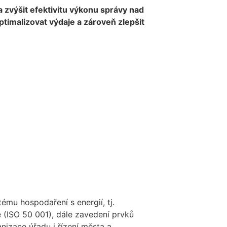
 a zvýšit efektivitu výkonu správy nad
timalizovat výdaje a zároveň zlepšit
tému hospodaření s energií, tj.
 (ISO 50 001), dále zavedení prvků
nizace úřadu i řízení města a