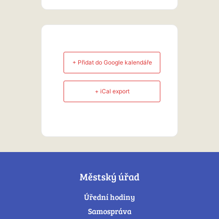
+ Přidat do Google kalendáře
+ iCal export
Městský úřad
Úřední hodiny
Samospráva