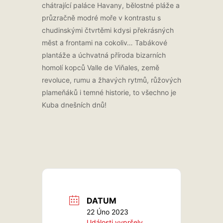
chátrající paláce Havany, bělostné pláže a
průzračně modré moře v kontrastu s
chudinskými čtvrtěmi kdysi překrásných
měst a frontami na cokoliv… Tabákové
plantáže a úchvatná příroda bizarních
homolí kopců Valle de Viňales, země
revoluce, rumu a žhavých rytmů, růžových
plameňáků i temné historie, to všechno je
Kuba dnešních dnů!
DATUM
22 Úno 2023
Události vypršely