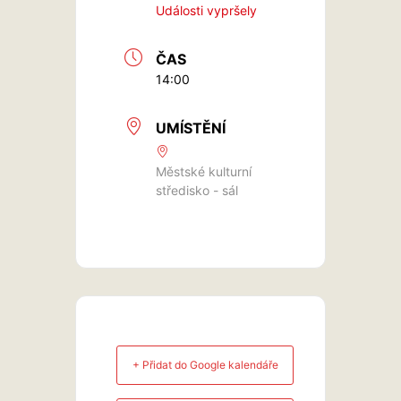
Události vypršely
ČAS
14:00
UMÍSTĚNÍ
Městské kulturní
středisko - sál
+ Přidat do Google kalendáře