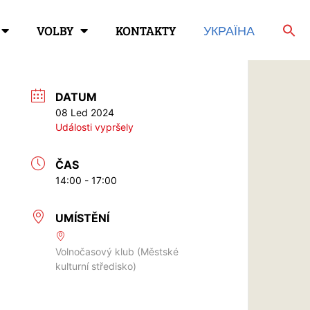
VOLBY
KONTAKTY
УКРАЇНА
DATUM
08 Led 2024
Události vypršely
ČAS
14:00 - 17:00
UMÍSTĚNÍ
Volnočasový klub (Městské
kulturní středisko)