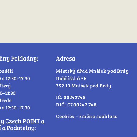
diny Pokladny:
Adresa
ondělí
Městský úřad Mníšek pod Brdy
0 a 12:30–17:30
Dobříšská 56
Úterý
252 10 Mníšek pod Brdy
30–11:30
IČ: 00242748
tředa
DIČ: CZ00242 748
0 a 12:30–17:30
Cookies – změna souhlasu
ny Czech POINT a
 a Podatelny: