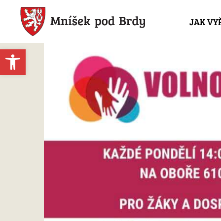
JAK VY
Open toolbar