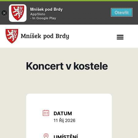
Mníšek pod Brdy
Otevřít
×
AppSisto
- In Google Play
Search for:
Koncert v kostele
DATUM
11 Říj 2026
UMÍSTĚNÍ