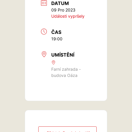
DATUM
09 Pro 2023
Události vypršely
ČAS
19:00
UMÍSTĚNÍ
Farní zahrada -
budova Oáza