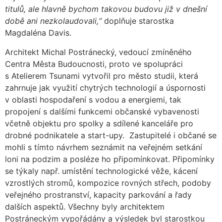
titulů, ale hlavně bychom takovou budovu již v dnešní
době ani nezkolaudovali,“
doplňuje starostka
Magdaléna Davis.
Architekt Michal Postránecký, vedoucí zmíněného
Centra Města Budoucnosti, proto ve spolupráci
s Atelierem Tsunami vytvořil pro město studii, která
zahrnuje jak využití chytrých technologií a úspornosti
v oblasti hospodaření s vodou a energiemi, tak
propojení s dalšími funkcemi občanské vybavenosti
včetně objektu pro spolky a sdílené kanceláře pro
drobné podnikatele a start-upy. Zastupitelé i občané se
mohli s tímto návrhem seznámit na veřejném setkání
loni na podzim a posléze ho připomínkovat. Připomínky
se týkaly např. umístění technologické věže, kácení
vzrostlých stromů, kompozice rovných střech, podoby
veřejného prostranství, kapacity parkování a řady
dalších aspektů. Všechny byly architektem
Postráneckým vypořádány a výsledek byl starostkou