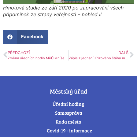
Hmotová studie ze září 2020 po zapracování všech
připomínek ze strany veřejnosti – pohled II
Facebook
PŘEDCHOZÍ
DALŠÍ
Změna úředních hodin MěÚ Mníšek pod Brdy – od 12. 10.
Zápis z jednání Krizového štábu města Mníšek pod Brdy – 12. 10. 2020
Městský úřad
Úřední hodiny
Samospráva
Rada města
Covid-19 - informace