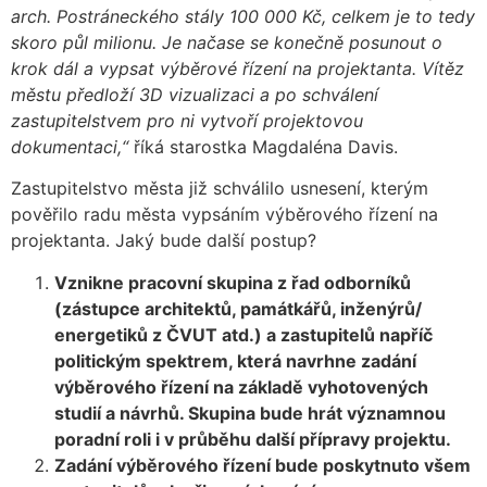
arch. Postráneckého stály 100 000 Kč, celkem je to tedy
skoro půl milionu. Je načase se konečně posunout o
krok dál a vypsat výběrové řízení na projektanta. Vítěz
městu předloží 3D vizualizaci a po schválení
zastupitelstvem pro ni vytvoří projektovou
dokumentaci,“
říká starostka Magdaléna Davis.
Zastupitelstvo města již schválilo usnesení, kterým
pověřilo radu města vypsáním výběrového řízení na
projektanta. Jaký bude další postup?
Vznikne pracovní skupina z řad odborníků
(zástupce architektů, památkářů, inženýrů/
energetiků z ČVUT atd.) a zastupitelů napříč
politickým spektrem, která navrhne zadání
výběrového řízení na základě vyhotovených
studií a návrhů. Skupina bude hrát významnou
poradní roli i v průběhu další přípravy projektu.
Zadání výběrového řízení bude poskytnuto všem