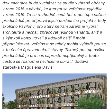
dokumentace bude vycházet ze studie vybrané občany
v roce 2018 a návrhů, ke kterým se veřejnost vyjádřila
v roce 2019. To se rozhodně nedá říct o postupu našich
předchůdců při přípravě jejich posledního projektu, tedy
školního Pavilonu, pro který netransparentně vybrali
architekta a nechali zpracovat jedinou variantu, aniž ji
s kýmkoli konzultovali a kdokoli další ji mohl
připomínkovat. Veřejnost se tehdy mohla vyjádřit pouze
k terénním úpravám okolí stavby. Takový postup našich
předchůdců je pro nás naprosto nepřijatelný a touto
cestou se rozhodně nechceme ubírat,“
dodává
starostka Magdalena Davis.