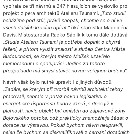
vybírala ze tří návrhů a 247 hlasujících se vyslovilo pro
projekt z pera architektů Atelieru Tsunami.
„Tuto studii
neházíme pod stůl, právě naopak, chceme se o ní ve
všech dalších krocích opírat,“
říká starostka Magdaléna
Davis. Místostarosta Radko Sáblík k tomu dále dodává:
„Studie Atelieru Tsunami je potřeba doplnit o chytrá
řešení, a přitom využít znalostí a služeb Centra Města
Budoucnosti, se kterým město Mníšek uzavřelo
memorandum o spolupráci. Jedině za tohoto
předpokladu má smysl stavět novou veřejnou budovu“.
Návrh však bylo nutné upravit i z jiných důvodů.
„Zadání, se kterým při tvorbě návrhů architekti tehdy
pracovali, nebralo v potaz novou legislativu o
energetické úspornosti budov, která je dnes již v
platnosti, navíc objekt byl umístěn do záplavové zóny
Bojovského potoka, což prakticky znemožňuje žádat o
dotace na výstavbu. Pokud bychom návrh neupravili,
nejen že bychom se diskvalifikovali z čerpání dotačních