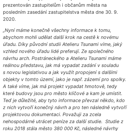
prezentován zastupitelům i občanům města na
posledním zasedání zastupitelstva města dne 30. 9.
2020.
„Nyní máme konečně všechny informace k tomu,
abychom mohli udělat další krok na cestě k novému
úřadu. Díky původní studii Atelieru Tsunami víme, jaký
vzhled nového úřadu lidé preferují. Ze společného
návrhu arch. Postráneckého a Atelieru Tsunami máme
reálnou představu, jak má vypadat zadání v souladu
s novou legislativou a jak využít propojení s dalšími
objekty v tomto území, jako je např. zázemí pro spolky.
A také víme, jak má projekt vypadat hmotově, tedy
které budovy jsou pro město klíčové a kam je umístit.
Teď je důležité, aby tyto informace převzal někdo, kdo
z nich vytvoří konečný návrh a pro ten následně vytvoří
projektovou dokumentaci. Považuji za zcela
nehospodárné utrácet peníze za další studie. Studie z
roku 2018 stála město 380 000 Kč, následné návrhy