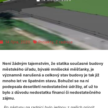
14 října, 2020
Projekty
,
Z radnice
Není žádným tajemstvím, že statika současné budovy
městského úřadu, bývalé mníšecké měšťanky, je
významně narušená a celkový stav budovy je tak již
mnoho let ve špatném stavu. Bohužel se na ní
podepsala desetiletí nedostatečné údržby, ať už to
bylo z důvodu nedostatku financí či nedostatečného
zájmu.
„Po nástupu na radnici bylo jednou z našich priorit