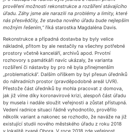
prověření možnosti rekonstrukce a rozšíření stávajícího
úřadu. Záhy jsme ale narazili na problémy a limity, které
nás přesvědčily, že stavba nového úřadu bude nejlepším
možným řešením,“
říká starostka Magdaléna Davis.
Rekonstrukce a případná dostavba by byly velice
nákladné, přitom by ale nestačily na všechny potřebné
prostory včetně kanceláří, archivů apod. Prvotní
rozhovory s památkáři navíc ukázaly, že varianta
rozšíření či nástavby by pro ně byla přinejmenším
„problematická“. Dalším oříškem by byl přesun úředníků
do náhradních prostor (pravděpodobně areál UVR).
Přestože část úředníků by mohla pracovat z domova,
jak již víme díky koronavirové krizi, alespoň část úřadu
by musela i nadále sloužit veřejnosti a zůstat přístupná.
Vedení radnice situaci řádně vyhodnotilo, prověřilo
několik variant a nakonec se rozhodlo, že naváže na již
existující studii nového městského úřadu z roku 2018
v lokalitě zvané Obora. V roce 2018 zde veřejnost