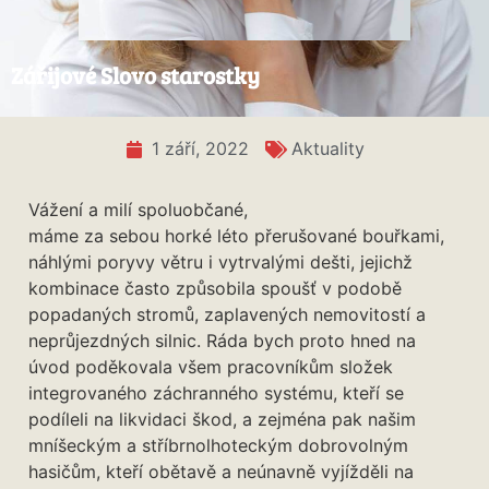
Zářijové Slovo starostky
1 září, 2022
Aktuality
Vážení a milí spoluobčané,
máme za sebou horké léto přerušované bouřkami,
náhlými poryvy větru i vytrvalými dešti, jejichž
kombinace často způsobila spoušť v podobě
popadaných stromů, zaplavených nemovitostí a
neprůjezdných silnic. Ráda bych proto hned na
úvod poděkovala všem pracovníkům složek
integrovaného záchranného systému, kteří se
podíleli na likvidaci škod, a zejména pak našim
mníšeckým a stříbrnolhoteckým dobrovolným
hasičům, kteří obětavě a neúnavně vyjížděli na