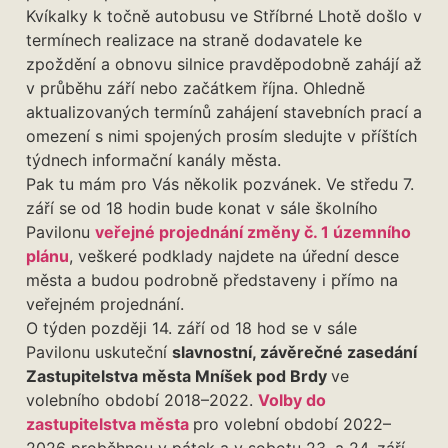
Kvíkalky k točně autobusu ve Stříbrné Lhotě došlo v
termínech realizace na straně dodavatele ke
zpoždění a obnovu silnice pravděpodobně zahájí až
v průběhu září nebo začátkem října. Ohledně
aktualizovaných termínů zahájení stavebních prací a
omezení s nimi spojených prosím sledujte v příštích
týdnech informační kanály města.
Pak tu mám pro Vás několik pozvánek. Ve středu 7.
září se od 18 hodin bude konat v sále školního
Pavilonu
veřejné projednání změny č. 1 územního
plánu
, veškeré podklady najdete na úřední desce
města a budou podrobně představeny i přímo na
veřejném projednání.
O týden později 14. září od 18 hod se v sále
Pavilonu uskuteční
slavnostní, závěrečné zasedání
Zastupitelstva města Mníšek pod Brdy
ve
volebního období 2018–2022.
Volby do
zastupitelstva města
pro volební období 2022–