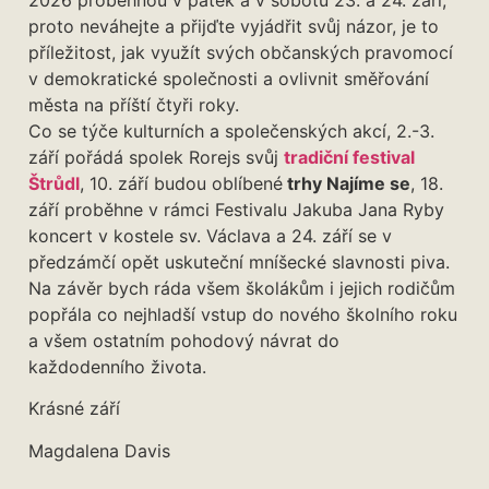
2026 proběhnou v pátek a v sobotu 23. a 24. září,
proto neváhejte a přijďte vyjádřit svůj názor, je to
příležitost, jak využít svých občanských pravomocí
v demokratické společnosti a ovlivnit směřování
města na příští čtyři roky.
Co se týče kulturních a společenských akcí, 2.-3.
září pořádá spolek Rorejs svůj
tradiční festival
Štrůdl
, 10. září budou oblíbené
trhy Najíme se
, 18.
září proběhne v rámci Festivalu Jakuba Jana Ryby
koncert v kostele sv. Václava a 24. září se v
předzámčí opět uskuteční mníšecké slavnosti piva.
Na závěr bych ráda všem školákům i jejich rodičům
popřála co nejhladší vstup do nového školního roku
a všem ostatním pohodový návrat do
každodenního života.
Krásné září
Magdalena Davis