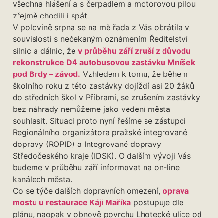
všechna hlášení a s čerpadlem a motorovou pilou
zřejmě chodili i spát.
V polovině srpna se na mě řada z Vás obrátila v
souvislosti s nečekaným oznámením Ředitelství
silnic a dálnic, že
v průběhu září zruší z důvodu
rekonstrukce D4 autobusovou zastávku Mníšek
pod Brdy – závod.
Vzhledem k tomu, že během
školního roku z této zastávky dojíždí asi 20 žáků
do středních škol v Příbrami, se zrušením zastávky
bez náhrady nemůžeme jako vedení města
souhlasit. Situaci proto nyní řešíme se zástupci
Regionálního organizátora pražské integrované
dopravy (ROPID) a Integrované dopravy
Středočeského kraje (IDSK). O dalším vývoji Vás
budeme v průběhu září informovat na on-line
kanálech města.
Co se týče dalších dopravních omezení,
oprava
mostu u restaurace Káji Maříka
postupuje dle
plánu, naopak v obnově povrchu Lhotecké ulice od