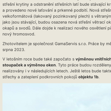
střešní krytiny a odstranění střešních latí bude stávajíc
a provedeno nové laťování a prkenné podbití. Nová střeš
velkoformátová (lakovaný pozinkovaný plech) s větraným
jako jsou stávající, budou osazena nová střešní větrací
okapů a svodů. Dále dojde k realizaci nového osvětlení 
nový hromosvod.
Zhotovitelem je společnost GamaServis s.r.o. Práce by 
srpna 2023.
V letošním roce bude také započato s
výměnou vnitřních
stoupaček a výměnou oken
. Tyto práce budou rozděleny
realizovány i v následujících letech. Ještě letos bude ta
střechy a zateplení podkrovních pokojů
objektu 1b
.