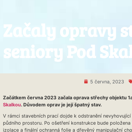
Začaly opravy 
seniory Pod Ska
5 června, 2023
Začátkem června 2023 začala oprava střechy objektu 1
Skalkou
. Důvodem oprav je její špatný stav.
V rámci stavebních prací dojde k odstranění nevyhovující
půdního prostoru. Po ošetření konstrukce bude položena 
izolace a finální ochranná folie a dřevěný manipulační ch