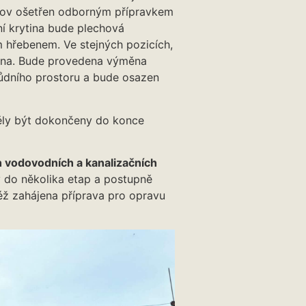
í krov ošetřen odborným přípravkem
ní krytina bude plechová
 hřebenem. Ve stejných pozicích,
 okna. Bude provedena výměna
půdního prostoru a bude osazen
měly být dokončeny do konce
 vodovodních a kanalizačních
 do několika etap a postupně
ktéž zahájena příprava pro opravu