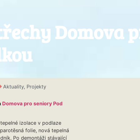
střechy Domova p
lkou
Aktuality
,
Projekty
a
Domova pro seniory Pod
 tepelné izolace v podlaze
parotěsná folie, nová tepelná
odník. Po demontáži stávající