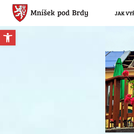
JAK VY
Open toolbar