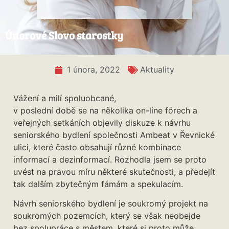
Únorové Slovo starostky
1 února, 2022
Aktuality
Vážení a milí spoluobcané,
v poslední době se na několika on-line fórech a
veřejných setkáních objevily diskuze k návrhu
seniorského bydlení společnosti Ambeat v Řevnické
ulici, které často obsahují různé kombinace
informací a dezinformací. Rozhodla jsem se proto
uvést na pravou míru některé skutečnosti, a předejít
tak dalším zbytečným fámám a spekulacím.
Návrh seniorského bydlení je soukromý projekt na
soukromých pozemcích, který se však neobejde
bez spolupráce s městem, které si proto může