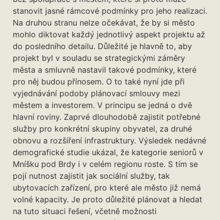
stanovit jasné rámcové podmínky pro jeho realizaci.
Na druhou stranu nelze očekávat, že by si město
mohlo diktovat každý jednotlivý aspekt projektu až
do posledního detailu. Důležité je hlavně to, aby
projekt byl v souladu se strategickými záměry
města a smluvně nastavil takové podmínky, které
pro něj budou přínosem. O to také nyní jde při
vyjednávání podoby plánovací smlouvy mezi
městem a investorem. V principu se jedná o dvě
hlavní roviny. Zaprvé dlouhodobě zajistit potřebné
služby pro konkrétní skupiny obyvatel, za druhé
obnovu a rozšíření infrastruktury. Výsledek nedávné
demografické studie ukázal, že kategorie seniorů v
Mníšku pod Brdy i v celém regionu roste. S tím se
pojí nutnost zajistit jak sociální služby, tak
ubytovacích zařízení, pro které ale město již nemá
volné kapacity. Je proto důležité plánovat a hledat
na tuto situaci řešení, včetně možnosti