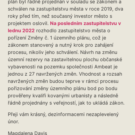
plán byl řádně projednán v souladu se zákonem a
schválen na zastupitelstvu města v roce 2019, dva
roky před tím, než současný investor město s
projektem oslovil.
Na posledním zastupitelstvu v
lednu 2022
rozhodlo zastupitelstvo města o
pořízení Změny č. 1 územního plánu, což je
zákonem stanovený a nutný krok pro zahájení
procesu, nikoliv jeho schválení. Návrh na změnu
územní rezervy na zastavitelnou plochu občanské
vybavenosti na pozemku společnosti Ambeat je
jednou z 27 navržených změn. Vhodnost a rozsah
navržených změn budou teprve v rámci procesu
pořizování změny územního plánu bod po bodu
prověřeny kvalifi kovanými urbanisty a následně
řádně projednány s veřejností, jak to ukládá zákon.
Přeji vám krásný, dezinformacemi nezaplevelený
únor.
Magdalena Davis