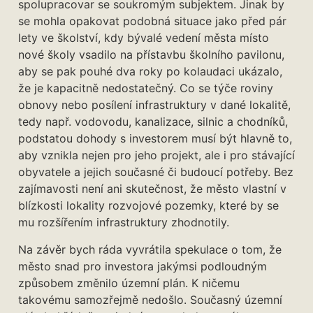
spolupracovar se soukromým subjektem. Jinak by
se mohla opakovat podobná situace jako před pár
lety ve školství, kdy bývalé vedení města místo
nové školy vsadilo na přístavbu školního pavilonu,
aby se pak pouhé dva roky po kolaudaci ukázalo,
že je kapacitně nedostatečný. Co se týče roviny
obnovy nebo posílení infrastruktury v dané lokalitě,
tedy např. vodovodu, kanalizace, silnic a chodníků,
podstatou dohody s investorem musí být hlavně to,
aby vznikla nejen pro jeho projekt, ale i pro stávající
obyvatele a jejich současné či budoucí potřeby. Bez
zajímavosti není ani skutečnost, že město vlastní v
blízkosti lokality rozvojové pozemky, které by se
mu rozšířením infrastruktury zhodnotily.
Na závěr bych ráda vyvrátila spekulace o tom, že
město snad pro investora jakýmsi podloudným
způsobem změnilo územní plán. K ničemu
takovému samozřejmě nedošlo. Současný územní