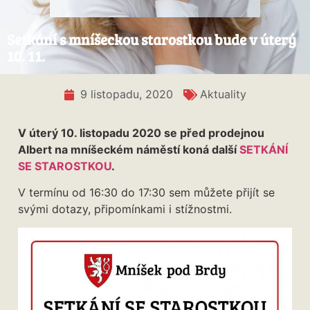
Setkání s mníšeckou starostkou bude v úterý
10. 11.
9 listopadu, 2020
Aktuality
V úterý 10. listopadu 2020 se před prodejnou
Albert na mníšeckém náměstí koná další
SETKÁNÍ
SE STAROSTKOU
.
V termínu od 16:30 do 17:30 sem můžete přijít se
svými dotazy, připomínkami i stížnostmi.