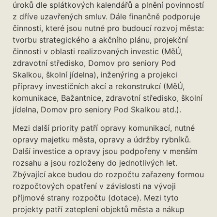
úroků dle splátkových kalendářů a plnění povinností
z dříve uzavřených smluv. Dále finančně podporuje
činnosti, které jsou nutné pro budoucí rozvoj města:
tvorbu strategického a akčního plánu, projekční
činnosti v oblasti realizovaných investic (MěÚ,
zdravotní středisko, Domov pro seniory Pod
Skalkou, školní jídelna), inženýring a projekci
přípravy investičních akcí a rekonstrukcí (MěÚ,
komunikace, Bažantnice, zdravotní středisko, školní
jídelna, Domov pro seniory Pod Skalkou atd.).
Mezi další priority patří opravy komunikací, nutné
opravy majetku města, opravy a údržby rybníků.
Další investice a opravy jsou podpořeny v menším
rozsahu a jsou rozloženy do jednotlivých let.
Zbývající akce budou do rozpočtu zařazeny formou
rozpočtových opatření v závislosti na vývoji
příjmové strany rozpočtu (dotace). Mezi tyto
projekty patří zateplení objektů města a nákup