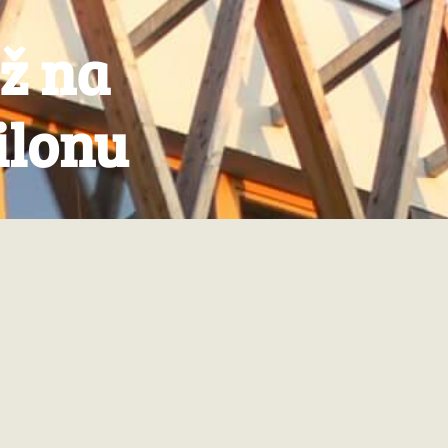
ž na
ilonu