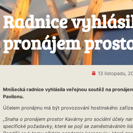
Radnice vyhlási
pronájem prosto
13 listopadu, 2
Mníšecká radnice vyhlásila veřejnou soutěž na pronáje
Pavilonu.
Účelem pronájmu má být provozování hostinského zařízen
„Snaha o pronájem prostor Kavárny pro sociální účely nar
specifické požadavky, které se pojí se zaměstnáváním li