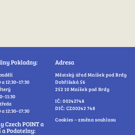
diny Pokladny:
Adresa
ondělí
Městský úřad Mníšek pod Brdy
0 a 12:30–17:30
Dobříšská 56
Úterý
252 10 Mníšek pod Brdy
30–11:30
IČ: 00242748
tředa
DIČ: CZ00242 748
0 a 12:30–17:30
Cookies – změna souhlasu
ny Czech POINT a
 a Podatelny: