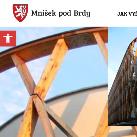
JAK VY
Open toolbar