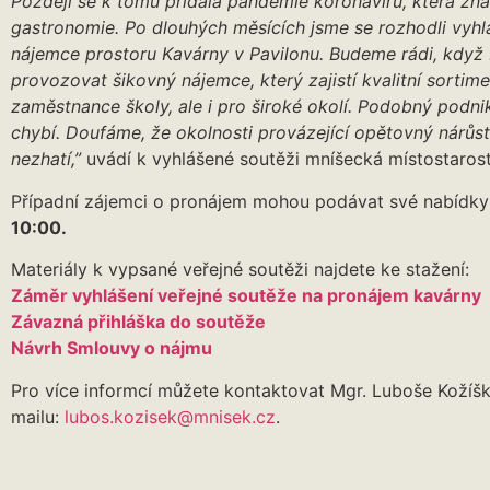
Později se k tomu přidala pandemie koronaviru, která zna
gastronomie. Po dlouhých měsících jsme se rozhodli vyhlá
nájemce prostoru Kavárny v Pavilonu. Budeme rádi, když
provozovat šikovný nájemce, který zajistí kvalitní sortime
zaměstnance školy, ale i pro široké okolí. Podobný podnik
chybí. Doufáme, že okolnosti provázející opětovný nárůs
nezhatí,”
uvádí k vyhlášené soutěži mníšecká místostaros
Případní zájemci o pronájem mohou podávat své nabídky
10:00.
Materiály k vypsané veřejné soutěži najdete ke stažení:
Záměr vyhlášení veřejné soutěže na pronájem kavárny
Závazná přihláška do soutěže
Návrh Smlouvy o nájmu
Pro více informcí můžete kontaktovat Mgr. Luboše Kožíška
mailu:
lubos.kozisek@mnisek.cz
.