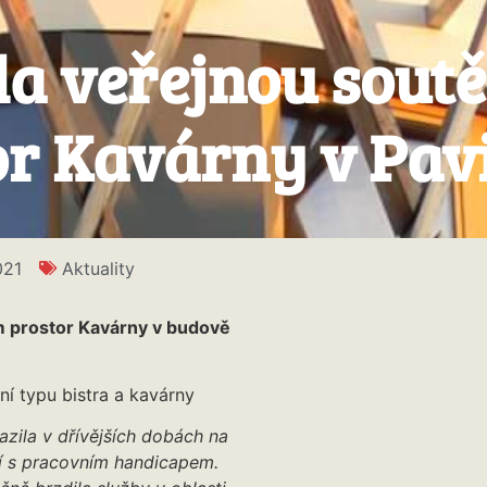
la veřejnou soutě
r Kavárny v Pav
021
Aktuality
m prostor Kavárny v budově
í typu bistra a kavárny
azila v dřívějších dobách na
dí s pracovním handicapem.