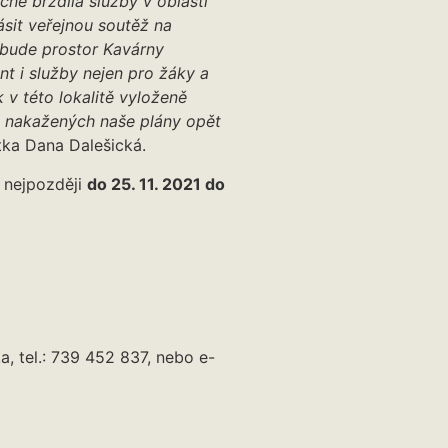
čně brzdila služby v oblasti
sit veřejnou soutěž na
 bude prostor Kavárny
nt i služby nejen pro žáky a
 v této lokalitě vyloženě
t nakažených naše plány opět
tka Dana Dalešická.
 nejpozději
do 25. 11. 2021 do
, tel.: 739 452 837, nebo e-