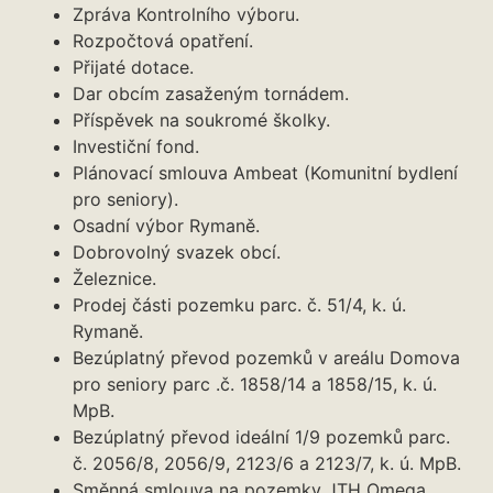
Zpráva Kontrolního výboru.
Rozpočtová opatření.
Přijaté dotace.
Dar obcím zasaženým tornádem.
Příspěvek na soukromé školky.
Investiční fond.
Plánovací smlouva Ambeat (Komunitní bydlení
pro seniory).
Osadní výbor Rymaně.
Dobrovolný svazek obcí.
Železnice.
Prodej části pozemku parc. č. 51/4, k. ú.
Rymaně.
Bezúplatný převod pozemků v areálu Domova
pro seniory parc .č. 1858/14 a 1858/15, k. ú.
MpB.
Bezúplatný převod ideální 1/9 pozemků parc.
č. 2056/8, 2056/9, 2123/6 a 2123/7, k. ú. MpB.
Směnná smlouva na pozemky JTH Omega