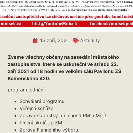
Pozvánka na zasedání Zastupitelstva města
Mníšek pod Brdy – 22. 9.
15 září, 2021
Aktuality
Zveme všechny občany na zasedání městského
zastupitelstva, které se uskuteční ve středu 22.
září 2021 od 18 hodin ve velkém sálu Pavilonu ZŠ
Komenského 420.
program jednání:
Schválení programu.
Veřejná schůze.
Zpráva starostky o činnosti RM a MěÚ.
Plnění úkolů ze ZM.
Zpráva Fiannčního výboru.