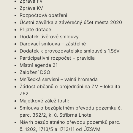
Zpráva FV
Zpráva KV
Rozpočtová opatření
Účetní závěrka a závěrečný účet města 2020
Přijaté dotace
Dodatek úvěrové smlouvy
Darovací smlouva – zástřelné
Dodatek k provozovatelské smlouvě s 1.SčV
Participativní rozpočet – pravidla
Místní agenda 21
Založení DSO
Mníšecká servisní – valná hromada
Žádost občanů o projednání na ZM – lokalita
Z62
Majetkové záležitosti:
Smlouva o bezúplatném převodu pozemku č.
parc. 352/2, k. ú. Stříbrná Lhota
Návrh bezúplatného převodu pozemků parc.
č. 1202, 1713/5 a 1713/11 od ÚZSVM