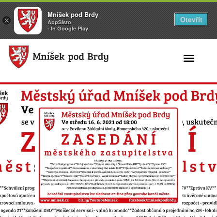
Mníšek pod Brdy
Otevřít
×
AppSisto
- In Google Play
Search for: