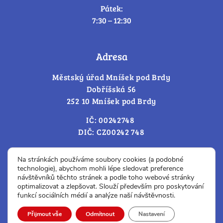
Pátek:
7:30 – 12:30
Adresa
Městský úřad Mníšek pod Brdy
Dobříšská 56
252 10 Mníšek pod Brdy
IČ: 00242748
DIČ: CZ00242 748
Cookies – změna souhlasu
Na stránkách používáme soubory cookies (a podobné
technologie), abychom mohli lépe sledovat preference
návštěvníků těchto stránek a podle toho webové stránky
optimalizovat a zlepšovat. Slouží především pro poskytování
Prohlášení o přístupnosti
funkcí sociálních médií a analýze naší návštěvnosti.
© Všechna práva vyhrazena.
Přijmout vše
Odmítnout
Nastavení